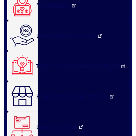
NežKlikneš
Dotační portál kraje
Týden vzdělávání dospělých
Královéhradecké tržiště
Datový portál