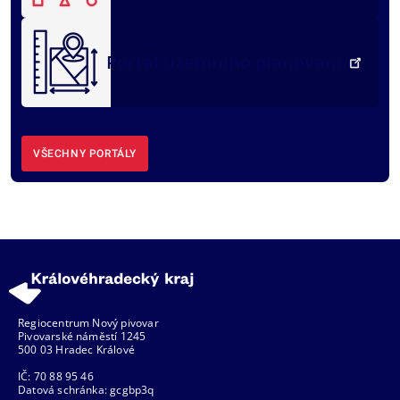
Portál územního plánování
VŠECHNY PORTÁLY
Regiocentrum Nový pivovar
Pivovarské náměstí 1245
500 03 Hradec Králové
IČ: 70 88 95 46
Datová schránka: gcgbp3q