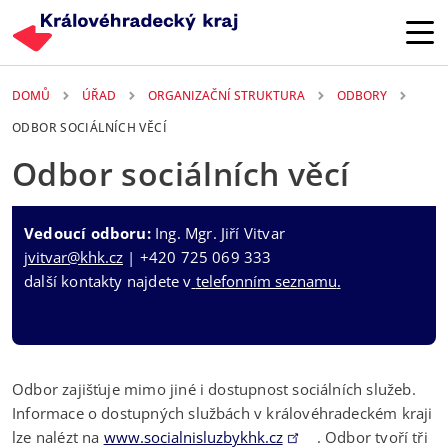
Přejít k hlavnímu obsahu
DOMŮ
ÚŘAD
ORGANIZAČNÍ STRUKTURA
ODBORY
ODBOR SOCIÁLNÍCH VĚCÍ
Odbor sociálních věcí
Vedoucí odboru:
Ing. Mgr. Jiří Vitvar
jvitvar@khk.cz
| +420 725 069 333
další kontakty najdete v
telefonním seznamu
.
Odbor zajišťuje mimo jiné i dostupnost sociálních služeb.
Informace o dostupných službách v královéhradeckém kraji
lze nalézt na
www.socialnisluzbykhk.cz
. Odbor tvoří tři