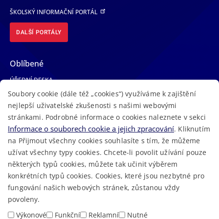
ŠKOLSKÝ INFORMAČNÍ PORTÁL
DALŠÍ PORTÁLY
Oblíbené
ÚŘEDNÍ DESKA
Soubory cookie (dále též „cookies“) využíváme k zajištění
TELEFONNÍ SEZNAM
nejlepší uživatelské zkušenosti s našimi webovými
LÉKAŘSKÁ POHOTOVOST
stránkami. Podrobné informace o cookies naleznete v sekci
VOLNÁ MÍSTA
Informace o souborech cookie a jejich zpracování
. Kliknutím
AKTUALITY
na Přijmout všechny cookies souhlasíte s tím, že můžeme
užívat všechny typy cookies. Chcete-li povolit užívání pouze
některých typů cookies, můžete tak učinit výběrem
konkrétních typů cookies. Cookies, které jsou nezbytné pro
fungování našich webových stránek, zůstanou vždy
Macron Software
2023 © Královéhradecký kraj • Vytvořeno v
povoleny.
RSS
Mapa stránek
Cookies
Prohlášení o přístupnosti
GDPR
•
•
•
•
Výkonové
Funkční
Reklamní
Nutné