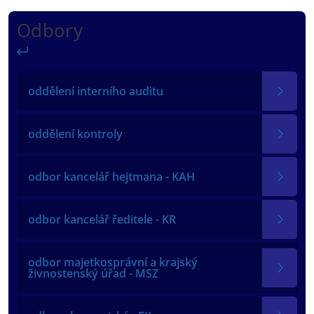
Odbory
Zpět
oddělení interního auditu
oddělení kontroly
odbor kancelář hejtmana - KAH
odbor kancelář ředitele - KR
odbor majetkosprávní a krajský
živnostenský úřad - MSZ