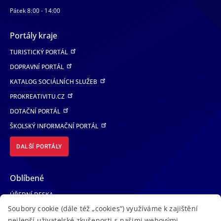
Pátek 8:00 - 14:00
Portály kraje
TURISTICKÝ PORTÁL
DOPRAVNÍ PORTÁL
KATALOG SOCIÁLNÍCH SLUŽEB
PROKREATIVITU.CZ
DOTAČNÍ PORTÁL
ŠKOLSKÝ INFORMAČNÍ PORTÁL
DALŠÍ PORTÁLY
Oblíbené
ÚŘEDNÍ DESKA
Soubory cookie (dále též „cookies“) využíváme k zajištění
TELEFONNÍ SEZNAM
nejlepší uživatelské zkušenosti s našimi webovými