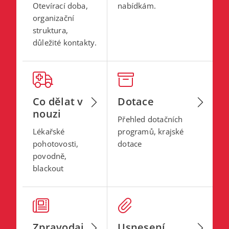
Otevírací doba,
nabídkám.
organizační
struktura,
důležité kontakty.
Co dělat v
Dotace
nouzi
Přehled dotačních
Lékařské
programů, krajské
pohotovosti,
dotace
povodně,
blackout
Zpravodaj
Usnesení