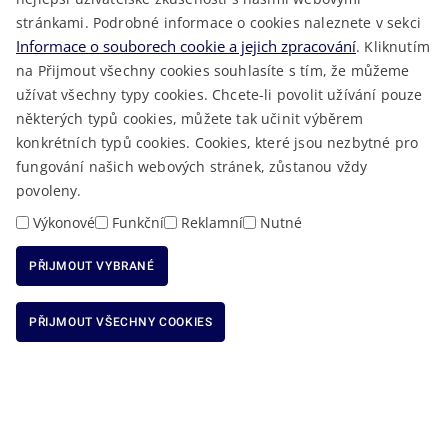
LÉKAŘSKÁ POHOTOVOST
stránkami. Podrobné informace o cookies naleznete v sekci
VOLNÁ MÍSTA
Informace o souborech cookie a jejich zpracování
. Kliknutím
AKTUALITY
na Přijmout všechny cookies souhlasíte s tím, že můžeme
užívat všechny typy cookies. Chcete-li povolit užívání pouze
některých typů cookies, můžete tak učinit výběrem
konkrétních typů cookies. Cookies, které jsou nezbytné pro
fungování našich webových stránek, zůstanou vždy
Macron Software
2023 © Královéhradecký kraj • Vytvořeno v
povoleny.
RSS
Mapa stránek
Cookies
Prohlášení o přístupnosti
GDPR
•
•
•
•
Výkonové
Funkční
Reklamní
Nutné
PŘIJMOUT VYBRANÉ
ODMÍTNOUT VŠECHNY COOKIES
PŘIJMOUT VŠECHNY COOKIES