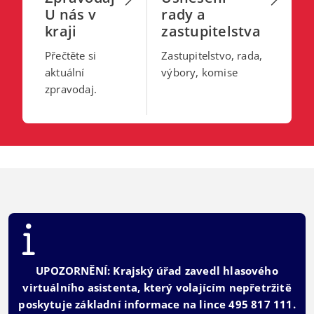
U nás v
rady a
kraji
zastupitelstva
Přečtěte si
Zastupitelstvo, rada,
aktuální
výbory, komise
zpravodaj.
UPOZORNĚNÍ: Krajský úřad zavedl hlasového
virtuálního asistenta, který volajícím nepřetržitě
poskytuje základní informace na lince 495 817 111.