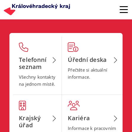
Přejít k hlavnímu obsahu
Telefonní
Úřední deska
seznam
Přečtěte si aktuální
Všechny kontakty
informace.
na jednom místě.
Krajský
Kariéra
úřad
Informace k pracovním