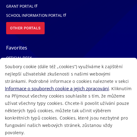
GRANT PORTAL
SCHOOL INFORMATION PORTAL
OTHER PORTALS
Favorites
OFFICIAL DESK
Soubory cookie (dále též „cookies“) využíváme k zajištění
PHONE BOOK
nejlepší uživatelské zkušenosti s našimi webovými
MEDICAL EMERGENCY
stránkami. Podrobné informace o cookies naleznete v sekci
VACANCIES
Informace o souborech cookie a jejich zpracování
. Kliknutím
NEWS
na Přijmout všechny cookies souhlasíte s tím, že můžeme
užívat všechny typy cookies. Chcete-li povolit užívání pouze
některých typů cookies, můžete tak učinit výběrem
konkrétních typů cookies. Cookies, které jsou nezbytné pro
fungování našich webových stránek, zůstanou vždy
Macron Software
2023 © Královehradecký kraj • Created at
povoleny.