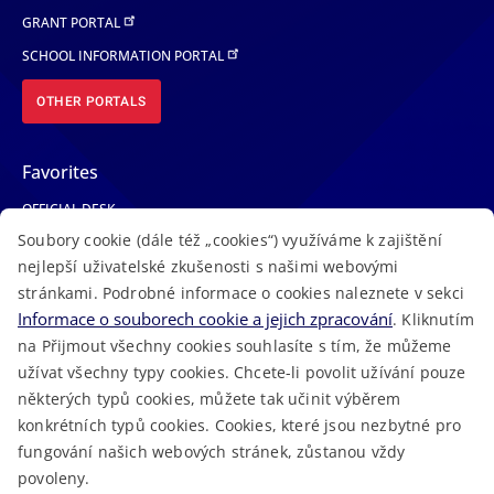
GRANT PORTAL
SCHOOL INFORMATION PORTAL
OTHER PORTALS
Favorites
OFFICIAL DESK
Soubory cookie (dále též „cookies“) využíváme k zajištění
PHONE BOOK
nejlepší uživatelské zkušenosti s našimi webovými
MEDICAL EMERGENCY
stránkami. Podrobné informace o cookies naleznete v sekci
VACANCIES
Informace o souborech cookie a jejich zpracování
. Kliknutím
NEWS
na Přijmout všechny cookies souhlasíte s tím, že můžeme
užívat všechny typy cookies. Chcete-li povolit užívání pouze
některých typů cookies, můžete tak učinit výběrem
konkrétních typů cookies. Cookies, které jsou nezbytné pro
fungování našich webových stránek, zůstanou vždy
Macron Software
2023 © Královehradecký kraj • Created at
povoleny.