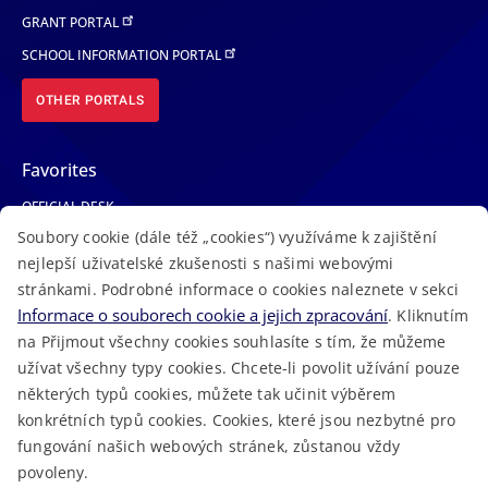
GRANT PORTAL
SCHOOL INFORMATION PORTAL
OTHER PORTALS
Favorites
OFFICIAL DESK
Soubory cookie (dále též „cookies“) využíváme k zajištění
PHONE BOOK
nejlepší uživatelské zkušenosti s našimi webovými
MEDICAL EMERGENCY
stránkami. Podrobné informace o cookies naleznete v sekci
VACANCIES
Informace o souborech cookie a jejich zpracování
. Kliknutím
NEWS
na Přijmout všechny cookies souhlasíte s tím, že můžeme
užívat všechny typy cookies. Chcete-li povolit užívání pouze
některých typů cookies, můžete tak učinit výběrem
konkrétních typů cookies. Cookies, které jsou nezbytné pro
fungování našich webových stránek, zůstanou vždy
Macron Software
2023 © Královehradecký kraj • Created at
povoleny.