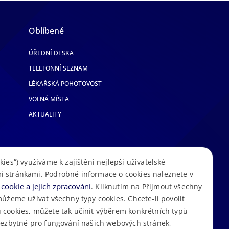
Oblíbené
ÚŘEDNÍ DESKA
TELEFONNÍ SEZNAM
LÉKAŘSKÁ POHOTOVOST
VOLNÁ MÍSTA
AKTUALITY
kies“) využíváme k zajištění nejlepší uživatelské
i stránkami. Podrobné informace o cookies naleznete v
cookie a jejich zpracování
. Kliknutím na Přijmout všechny
můžeme užívat všechny typy cookies. Chcete-li povolit
 cookies, můžete tak učinit výběrem konkrétních typů
S
Mapa stránek
Cookies
Prohlášení o přístupnosti
GDPR
•
•
•
•
 nezbytné pro fungování našich webových stránek,