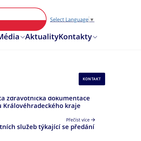
Select Language
▼
Hlavní nav
Média
Aktuality
Kontakty
KONTAKT
ata zdravotnická dokumentace
u Královéhradeckého kraje
Přečíst více
ních služeb týkající se předání