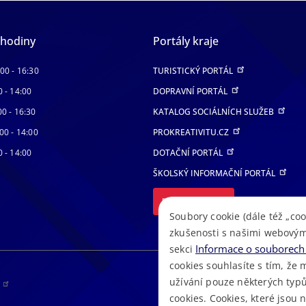
 hodiny
Portály kraje
:00 - 16:30
TURISTICKÝ PORTÁL
0 - 14:00
DOPRAVNÍ PORTÁL
00 - 16:30
KATALOG SOCIÁLNÍCH SLUŽEB
00 - 14:00
PROKREATIVITU.CZ
0 - 14:00
DOTAČNÍ PORTÁL
ŠKOLSKÝ INFORMAČNÍ PORTÁL
DALŠÍ PORTÁLY
Soubory cookie (dále též „coo
zkušenosti s našimi webovým
Informace o souborech 
sekci
cookies souhlasíte s tím, že 
užívání pouze některých typů
RS
cookies. Cookies, které jsou