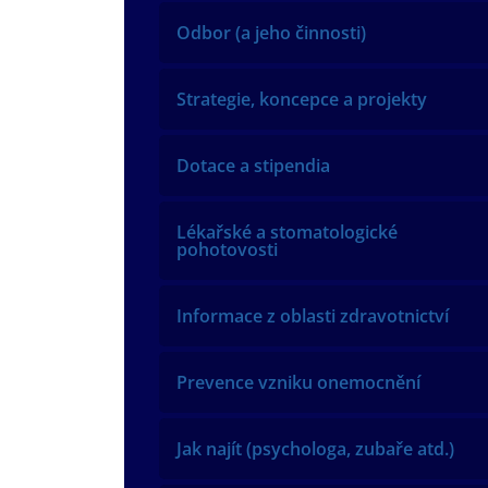
Odbor (a jeho činnosti)
Strategie, koncepce a projekty
Dotace a stipendia
Lékařské a stomatologické
pohotovosti
Informace z oblasti zdravotnictví
Prevence vzniku onemocnění
Jak najít (psychologa, zubaře atd.)