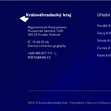
Úřední
Pondělí 8
Regiocentrum Nový pivovar
Pivovarské náměstí 1245
Úterý 8:0
500 03 Hradec Králové
Středa 8:
IČ: 70 88 95 46
Datová schránka: gcgbp3q
Čtvrtek 8:
+420 495 817 111
Pátek 8:0
POSTA@KHK.CZ
Macron Software
2023 © Královéhradecký kraj • Vytvořeno v