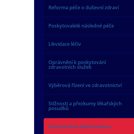
Reforma péče o duševní zdraví
Poskytovalelé následné péče
Likvidace léčiv
Oprávnění k poskytování
zdravotních služeb
Výběrová řízení ve zdravotnictví
Stížnosti a přezkumy lékařských
posudků
Zdravotnická dokumentace