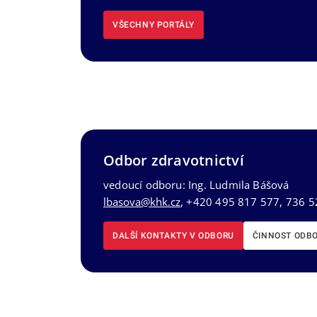
VŠECHNY PORTÁLY
Odbor zdravotnictví
vedoucí odboru: Ing. Ludmila Bášová
lbasova@khk.cz
, +420 495 817 577, 736 5
DALŠÍ KONTAKTY V ODBORU
ČINNOST ODB