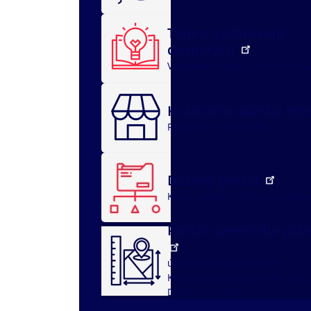
Týden vzdělávání
dospělých
Vzdělávací akce
O nás
Archi
Královéhradecké trž
Registrace
O portálu
Datový portál
Kraj v datech
Zpráva o stavu 
Portál územního plá
územní plány obcí
ÚAP
Královéhradeckého kraje - port
DMVS, část ÚAP