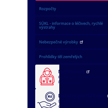
Rozpočty
SÚKL - informace o léčivech, rychlé
výstrahy
Nebezpečné výrobky
Prohlídky těl zemřelých
NežKlikneš
Rychlá pomoc
Jak ochránit dí
Řeším problém
Dotační portál kraje
Dotační oblasti
dotace v soci
oblasti