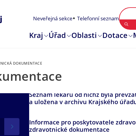
Neveřejná sekce
Telefonní seznam
Kraj
Úřad
Oblasti
Dotace
TNICKÁ DOKUMENTACE
okumentace
Seznam lékařů od nichž byla převz
a uložena v archivu Krajského úřad
Informace pro poskytovatele zdravot
zdravotnické dokumentace