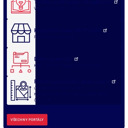
Týden vzdělávání dospělých
Vzdělávací akce
O nás
Archiv
Královéhradecké tržiště
Registrace
O portálu
Datový portál
Kraj v datech
Zpráva o stavu kraje
Portál územního plánování
územní plány obcí
ÚAP
Královéhradeckého kraje - portál DMVS,
část ÚAP
VŠECHNY PORTÁLY