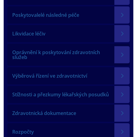
Poskytovalelé následné péče
Likvidace léčiv
Oprávnění k poskytování zdravotních
služeb
Výběrová řízení ve zdravotnictví
Stížnosti a přezkumy lékařských posudků
Zdravotnická dokumentace
Rozpočty