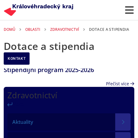
Přejít k hlavnímu obsahu
DOMŮ
OBLASTI
ZDRAVOTNICTVÍ
DOTACE A STIPENDIA
Dotace a stipendia
KONTAKT
Stipendijní program 2025-2026
Přečíst více
Zdravotnictví
Zpět
Aktuality