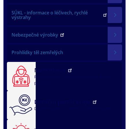
SÚKL - informace o léčivech, rychlé
výstrahy
Nebezpečné výrobky
Prohlídky těl zemřelých
NežKlikneš
Rychlá pomoc
Jak ochránit dítě
Řeším
problém
Dotační portál kraje
Dotační oblasti
dotace v sociální oblasti