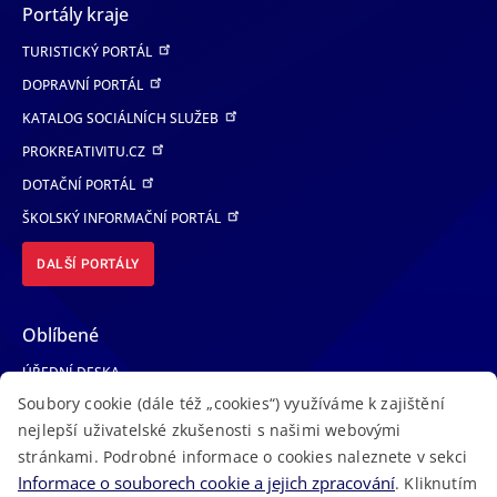
Portály kraje
TURISTICKÝ PORTÁL
DOPRAVNÍ PORTÁL
KATALOG SOCIÁLNÍCH SLUŽEB
PROKREATIVITU.CZ
DOTAČNÍ PORTÁL
ŠKOLSKÝ INFORMAČNÍ PORTÁL
DALŠÍ PORTÁLY
Oblíbené
ÚŘEDNÍ DESKA
Soubory cookie (dále též „cookies“) využíváme k zajištění
TELEFONNÍ SEZNAM
nejlepší uživatelské zkušenosti s našimi webovými
LÉKAŘSKÁ POHOTOVOST
stránkami. Podrobné informace o cookies naleznete v sekci
VOLNÁ MÍSTA
Informace o souborech cookie a jejich zpracování
. Kliknutím