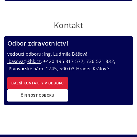
Kontakt
Odbor zdravotnictví
vedoucí odboru: Ing. Ludmila Bášová
lbasova@khk.cz
, +420 495 817 577, 736 521 832,
Pivovarské nám. 1245, 500 03 Hradec Králové
DALŠÍ KONTAKTY V ODBORU
ČINNOST ODBORU