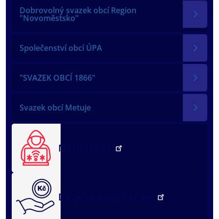
Dobrovolný svazek obcí Region
"Novoměstsko"
Společenství obcí ÚPA
"SVAZEK OBCÍ 1866"
Svazek obcí Metuje
NežKlikneš
Dotační portál kraje