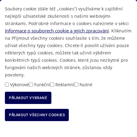
ÚŘEDNÍ DESKA
Soubory cookie (dále též „cookies“) využíváme k zajištění
TELEFONNÍ SEZNAM
nejlepší uživatelské zkušenosti s našimi webovými
LÉKAŘSKÁ POHOTOVOST
stránkami. Podrobné informace o cookies naleznete v sekci
VOLNÁ MÍSTA
Informace o souborech cookie a jejich zpracování
. Kliknutím
AKTUALITY
na Přijmout všechny cookies souhlasíte s tím, že můžeme
užívat všechny typy cookies. Chcete-li povolit užívání pouze
některých typů cookies, můžete tak učinit výběrem
konkrétních typů cookies. Cookies, které jsou nezbytné pro
fungování našich webových stránek, zůstanou vždy
Macron Software
2023 © Královéhradecký kraj • Vytvořeno v
povoleny.
RSS
Mapa stránek
Cookies
Prohlášení o přístupnosti
GDPR
•
•
•
•
Výkonové
Funkční
Reklamní
Nutné
PŘIJMOUT VYBRANÉ
ODMÍTNOUT VŠECHNY COOKIES
PŘIJMOUT VŠECHNY COOKIES