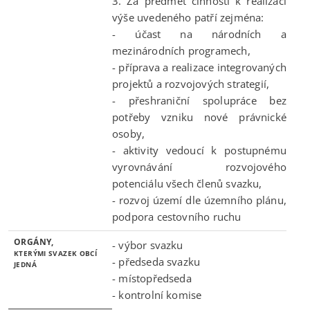
3. Za předmět činnosti k realizaci
výše uvedeného patří zejména:
- účast na národních a
mezinárodních programech,
- příprava a realizace integrovaných
projektů a rozvojových strategií,
- přeshraniční spolupráce bez
potřeby vzniku nové právnické
osoby,
- aktivity vedoucí k postupnému
vyrovnávání rozvojového
potenciálu všech členů svazku,
- rozvoj území dle územního plánu,
podpora cestovního ruchu
ORGÁNY,
- výbor svazku
KTERÝMI SVAZEK OBCÍ
- předseda svazku
JEDNÁ
- místopředseda
- kontrolní komise