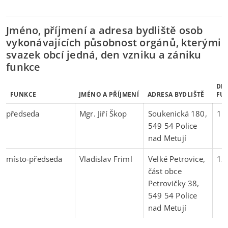
Jméno, příjmení a adresa bydliště osob
vykonávajících působnost orgánů, kterými
svazek obcí jedná, den vzniku a zániku
funkce
DE
FUNKCE
JMÉNO A PŘÍJMENÍ
ADRESA BYDLIŠTĚ
FU
předseda
Mgr. Jiří Škop
Soukenická 180,
1.
549 54 Police
nad Metují
místo-předseda
Vladislav Friml
Velké Petrovice,
13
část obce
Petrovičky 38,
549 54 Police
nad Metují