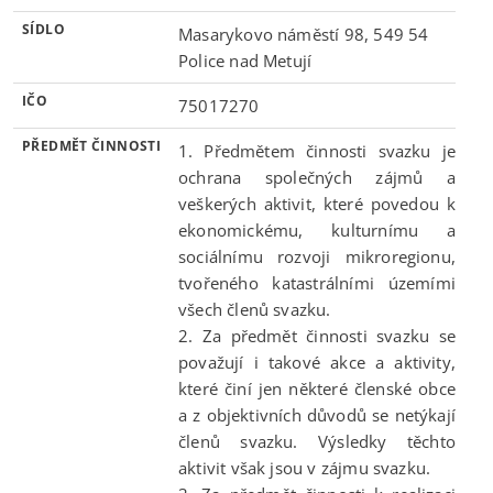
SÍDLO
Masarykovo náměstí 98, 549 54
Police nad Metují
IČO
75017270
PŘEDMĚT ČINNOSTI
1. Předmětem činnosti svazku je
ochrana společných zájmů a
veškerých aktivit, které povedou k
ekonomickému, kulturnímu a
sociálnímu rozvoji mikroregionu,
tvořeného katastrálními územími
všech členů svazku.
2. Za předmět činnosti svazku se
považují i takové akce a aktivity,
které činí jen některé členské obce
a z objektivních důvodů se netýkají
členů svazku. Výsledky těchto
aktivit však jsou v zájmu svazku.