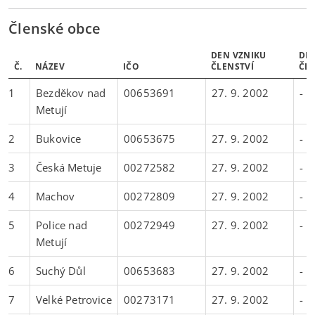
Členské obce
DEN VZNIKU
DE
Č.
NÁZEV
IČO
ČLENSTVÍ
ČLE
1
Bezděkov nad
00653691
27. 9. 2002
-
Metují
2
Bukovice
00653675
27. 9. 2002
-
3
Česká Metuje
00272582
27. 9. 2002
-
4
Machov
00272809
27. 9. 2002
-
5
Police nad
00272949
27. 9. 2002
-
Metují
6
Suchý Důl
00653683
27. 9. 2002
-
7
Velké Petrovice
00273171
27. 9. 2002
-