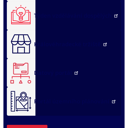
Týden vzdělávání dospělých
Královéhradecké tržiště
Datový portál
Portál územního plánování