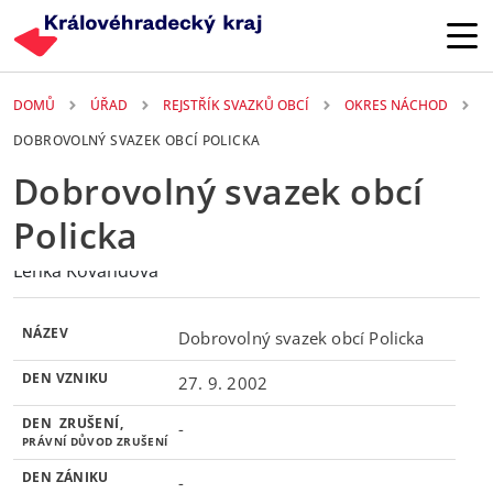
Přejít k hlavnímu obsahu
DOMŮ
ÚŘAD
REJSTŘÍK SVAZKŮ OBCÍ
OKRES NÁCHOD
DOBROVOLNÝ SVAZEK OBCÍ POLICKA
Dobrovolný svazek obcí
Policka
AUTOR
Lenka Kovandová
NÁZEV
Dobrovolný svazek obcí Policka
DEN VZNIKU
27. 9. 2002
DEN ZRUŠENÍ,
-
PRÁVNÍ DŮVOD ZRUŠENÍ
DEN ZÁNIKU
-