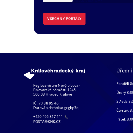
DMVS, část ÚAP
VŠECHNY PORTÁLY
Úřední
Pondělí 8
Regiocentrum Nový pivovar
Pivovarské náměstí 1245
Úterý 8:0
500 03 Hradec Králové
Středa 8:
IČ: 70 88 95 46
Datová schránka: gcgbp3q
Čtvrtek 8:
+420 495 817 111
Pátek 8:0
POSTA@KHK.CZ