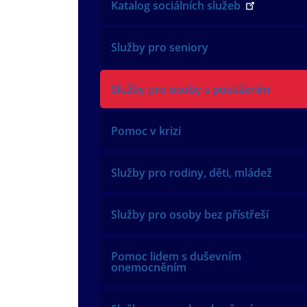
Katalog sociálních služeb
Služby pro seniory
Služby pro osoby s postižením
Pomoc v krizi
Služby pro rodiny, děti, mládež
Služby pro osoby bez přístřeší
Pomoc lidem s duševním
onemocněním