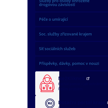
Služby pro osoby ohrožené
drogovou závislostí
Péče o umírající
Soc. služby zřizované krajem
Síť sociálních služeb
Příspěvky, dávky, pomoc v nouzi
NežKlikneš
Rychlá pomoc
Jak ochránit dí
Řeším problém
Dotační portál kraje
Dotační oblasti
dotace v soci