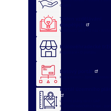
oblasti
Týden vzdělávání
dospělých
Vzdělávací akce
O nás
Archi
Královéhradecké trž
Registrace
O portálu
Datový portál
Kraj v datech
Zpráva o stavu 
Portál územního plá
územní plány obcí
ÚAP
Královéhradeckého kraje - port