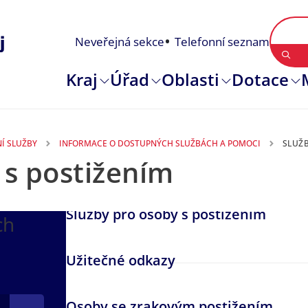
Neveřejná sekce
Telefonní seznam
Kraj
Úřad
Oblasti
Dotace
Í SLUŽBY
INFORMACE O DOSTUPNÝCH SLUŽBÁCH A POMOCI
SLUŽB
 s postižením
Služby pro osoby s postižením
ch
Užitečné odkazy
Osoby se zrakovým postižením