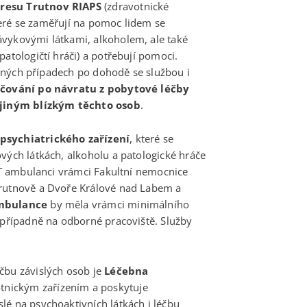
kresu Trutnov RIAPS
(zdravotnické
které se zaměřují na pomoc lidem se
ávykovými látkami, alkoholem, ale také
atologičtí hráči) a potřebují pomoci.
mečných případech po dohodě se službou i
čování po návratu z pobytové léčby
 jiným blízkým těchto osob
.
psychiatrického zařízení
, které se
vých látkách, alkoholu a patologické hráče
 AT ambulanci vrámci Fakultní nemocnice
Trutnově a Dvoře Králové nad Labem a
ambulance
by měla vrámci minimálního
t případně na odborné pracoviště. Služby
čbu závislých osob je
Léčebna
votnickým zařízením a poskytuje
lé na psychoaktivních látkách i léčbu