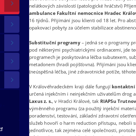
nelátkových závislostí (patologické hráčství) Příj
ambulance Fakultní nemocnice Hradec Králo
16 týdnů. Přijímání jsou klienti od 18 let. Pro abs
opakovací pobyty za účelem stabilizace abstinenc
Substituční programy
– jedná se o programy pro
pod některými psychiatrickými ordinacemi, jde te
programech je poskytována léčba subutexem, subu
metadonem (hradí pojišťovna). Přijímáni jsou klient
(neúspěšná léčba, jiné zdravotnické potíže, těhotens
V Královéhradeckém kraji dále fungují
kontaktní 
určená injekčním i neinjekčním uživatelům drog a
Laxus z. s.
, v Hradci Králové, tak
RIAPSu Trutno
tě
výměnného programu (za použitý injekční materiál
poradenství, testování, základní zdravotní ošetřen
služeb hovoří o harm reduction přístupu, neboli sn
jednotlivce, tak zejména celé společnosti, protož
ální