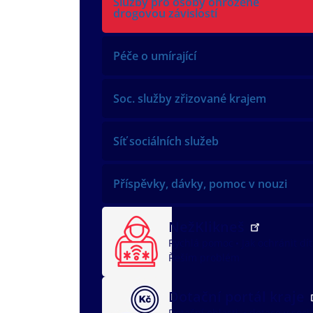
Služby pro osoby ohrožené
drogovou závislostí
Péče o umírající
Soc. služby zřizované krajem
Síť sociálních služeb
Příspěvky, dávky, pomoc v nouzi
NežKlikneš
Rychlá pomoc
Jak ochránit dí
Řeším problém
Dotační portál kraje
Dotační oblasti
dotace v soci