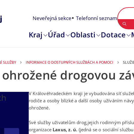
Neveřejná sekce
Telefonní seznam
Kraj
Úřad
Oblasti
Dotace
Í SLUŽBY
INFORMACE O DOSTUPNÝCH SLUŽBÁCH A POMOCI
SLUŽ
 ohrožené drogovou záv
V Královéhradeckém kraji je vybudována síť služeb
ch
rodiče a osoby blízké a další osoby užíváním náv
ohrožené.
Své služby uživatelům drog,jejich rodinným přís
organizace
Laxus, z. ú.
(jedná se o sociální službu