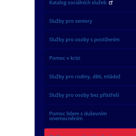
Katalog sociálních služeb
Služby pro seniory
Služby pro osoby s postižením
Pomoc v krizi
Služby pro rodiny, děti, mládež
Služby pro osoby bez přístřeší
Pomoc lidem s duševním
onemocněním