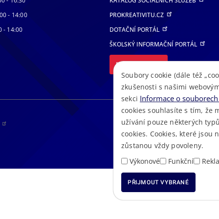
00 - 16:30
KATALOG SOCIÁLNÍCH SLUŽEB
00 - 14:00
PROKREATIVITU.CZ
0 - 14:00
DOTAČNÍ PORTÁL
ŠKOLSKÝ INFORMAČNÍ PORTÁL
DALŠÍ PORTÁLY
Soubory cookie (dále též „coo
zkušenosti s našimi webovým
Informace o souborech 
sekci
cookies souhlasíte s tím, že 
užívání pouze některých typů
RS
cookies. Cookies, které jsou
zůstanou vždy povoleny.
Výkonové
Funkční
Rekl
PŘIJMOUT VYBRANÉ