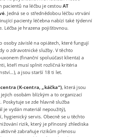
em pacientů na léčbu je cestou
AT
vé
. Jedná se o střednědobou léčbu vtrvání
tinující pacienty léčebna nabízí také týdenní
e. Léčba je hrazena pojišťovnou.
 osoby závislé na opiátech, které fungují
dy o zdravotnické služby. V těchto
xonem (finanční spoluúčast klienta) a
i, kteří musí splnit rozličná kritéria
tví…), a jsou starší 18 ti let.
centra (K-centra, „káčka“)
, která jsou
 jejich osobám blízkým a to organizací
v
. Poskytuje se zde hlavně služba
 je vydán materiál nepoužitý),
í, hygienický servis. Obecně se u těchto
ižování rizik, který je přínosný zhlediska
e aktivně zabraňuje rizikům přenosu