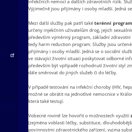
infekčních nemocí a dalších zdravotních rizik. Slu
Výjimečně jsou přijímány i osoby mladší. Jedná se 
Mezi další služby pak patří také
terénní progra
určeny injekčním uživatelům drog, jejich sexuál
v
především výměnný program, základní zdravotní oš
tedy harm reduction program. Služby jsou určené 
přijímány i osoby mladší. Jedná se o sociální služ
iště
ve stávající životní situaci poskytovat odborné inf
především být vpřípadě rozhodnutí životní styl 
dále směrovat do jiných služeb či do léčby.
V případě testování na infekční choroby (HIV, hepati
kraje
možné se obrátit na jednotlivé nemocnice v Králov
která také testují.
nování
Vobecné rovině lze hovořit o možnostech využití
(zejména voblasti léčby, substituce, dlouhodobější
ál
povinnostmi zdravotnického zařízení, vyjma subst