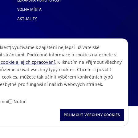
LÉKAŘSKÁ POHOTOVOST
VOLNÁ MÍSTA
AKTUALITY
kies“) využíváme k zajištění nejlepší uživatelské
i stránkami. Podrobné informace o cookies naleznete v
cookie a jejich zpracování
. Kliknutím na Přijmout všechny
můžeme užívat všechny typy cookies. Chcete-li povolit
 cookies, můžete tak učinit výběrem konkrétních typů
S
Mapa stránek
Cookies
Prohlášení o přístupnosti
GDPR
•
•
•
•
 nezbytné pro fungování našich webových stránek,
amní
Nutné
ODMÍTNOUT VŠECHNY
PŘIJMOUT VŠECHNY COOKIES