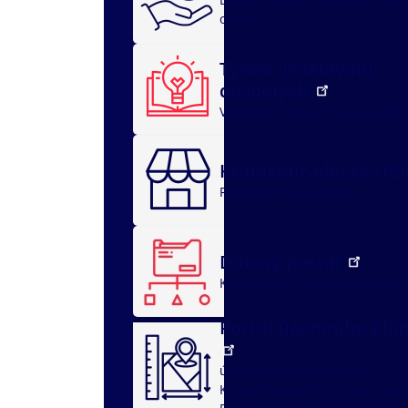
oblasti
Týden vzdělávání
dospělých
Vzdělávací akce
O nás
Archi
Královéhradecké trž
Registrace
O portálu
Datový portál
Kraj v datech
Zpráva o stavu 
Portál územního plá
územní plány obcí
ÚAP
Královéhradeckého kraje - port