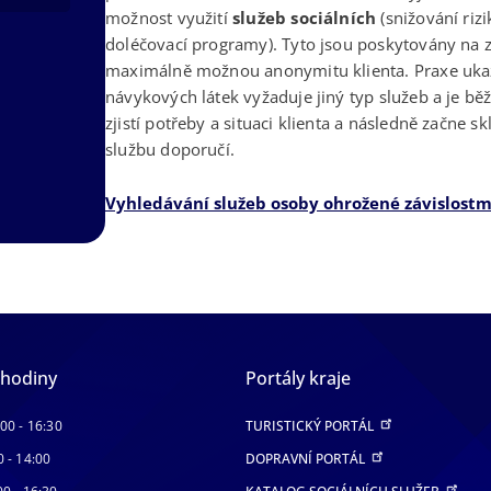
možnost využití
služeb sociálních
(snižování riz
doléčovací programy). Tyto jsou poskytovány na z
maximálně možnou anonymitu klienta. Praxe ukazu
návykových látek vyžaduje jiný typ služeb a je běžn
zjistí potřeby a situaci klienta a následně začne
službu doporučí.
Vyhledávání služeb osoby ohrožené závislostm
 hodiny
Portály kraje
:00 - 16:30
TURISTICKÝ PORTÁL
0 - 14:00
DOPRAVNÍ PORTÁL