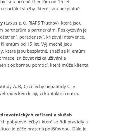
žby jsou určené klientům od 15 let.
o sociální služby, které jsou bezplatné.
my
(Laxus z. ú, RIAPS Trutnov), které jsou
ním partnerům a partnerkám. Poskytován je
etření, poradenství, krizová intervence,
klientům od 15 let. Výjimečně jsou
by, které jsou bezplatné, snaží se klientům
ormace, snižovat rizika užívání a
změnit odbornou pomocí, která může klienta
tidy A, B, C) či léčby hepatitidy C je
éhradeckém kraji, či kontaktní centra,
zdravotnických zařízení a služeb
ch pobytové léčby), které se řídí pravidly a
ituce je péče hrazená pojišťovnou. Dále Je