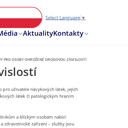
Select Language
▼
Hlavní nav
Média
Aktuality
Kontakty
BY PRO OSOBY OHROŽENÉ DROGOVOU ZÁVISLOSTÍ
islostí
 pro uživatele návykových látek, jejich
ykových látek či patologickým hraním
lušníkům a blízkým osobám nabízí
 a zdravotnické zařízení – služby jsou