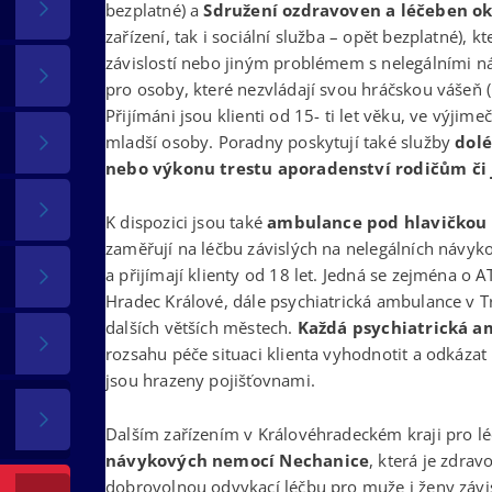
bezplatné) a
Sdružení ozdravoven a léčeben o
zařízení, tak i sociální služba – opět bezplatné), 
závislostí nebo jiným problémem s nelegálními n
pro osoby, které nezvládají svou hráčskou vášeň (p
Přijímáni jsou klienti od 15- ti let věku, ve výji
mladší osoby. Poradny poskytují také služby
dolé
nebo výkonu trestu aporadenství rodičům či
K dispozici jsou také
ambulance pod hlavičkou 
zaměřují na léčbu závislých na nelegálních návyko
a přijímají klienty od 18 let. Jedná se zejména o
Hradec Králové, dále psychiatrická ambulance v 
dalších větších městech.
Každá psychiatrická 
rozsahu péče situaci klienta vyhodnotit a odkáza
jsou hrazeny pojišťovnami.
Dalším zařízením v Královéhradeckém kraji pro lé
návykových nemocí Nechanice
, která je zdra
dobrovolnou odvykací léčbu pro muže i ženy závis