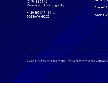
Středa 8:
IČ: 70 88 95 46
Datová schránka: gcgbp3q
Čtvrtek 8:
+420 495 817 111
Pátek 8:0
POSTA@KHK.CZ
Macron Software
2023 © Královéhradecký kraj • Vytvořeno v