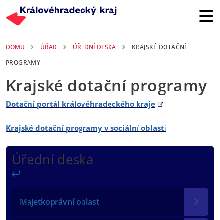
Přejít k hlavnímu obsahu
DOMŮ
ÚŘAD
ÚŘEDNÍ DESKA
KRAJSKÉ DOTAČNÍ
PROGRAMY
Krajské dotační programy
Dotační portál královéhradeckého kraje
Krajské dotační programy v sociální oblasti
Úřední deska
Zpět
Majetkoprávní oblast