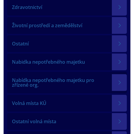
Zdravotnictví
Životní prostředí a zemědělství
Ostatní
Nabidka nepotřebného majetku
Nabídka nepotřebného majetku pro
zřízené org.
Volná místa KÚ
Ostatní volná místa