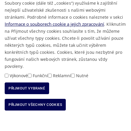
Soubory cookie (dále též „cookies“) využíváme k zajištění
TELEFONNÍ SEZNAM
nejlepší uživatelské zkušenosti s našimi webovými
LÉKAŘSKÁ POHOTOVOST
stránkami. Podrobné informace o cookies naleznete v sekci
VOLNÁ MÍSTA
Informace o souborech cookie a jejich zpracování
. Kliknutím
AKTUALITY
na Přijmout všechny cookies souhlasíte s tím, že můžeme
užívat všechny typy cookies. Chcete-li povolit užívání pouze
některých typů cookies, můžete tak učinit výběrem
konkrétních typů cookies. Cookies, které jsou nezbytné pro
fungování našich webových stránek, zůstanou vždy
Macron Software
2023 © Královéhradecký kraj • Vytvořeno v
povoleny.
RSS
Mapa stránek
Cookies
Prohlášení o přístupnosti
GDPR
•
•
•
•
Výkonové
Funkční
Reklamní
Nutné
PŘIJMOUT VYBRANÉ
ODMÍTNOUT VŠECHNY COOKIES
PŘIJMOUT VŠECHNY COOKIES