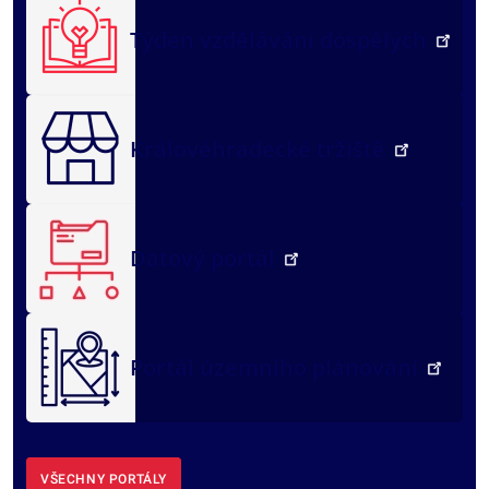
Týden vzdělávání dospělých
Královéhradecké tržiště
Datový portál
Portál územního plánování
VŠECHNY PORTÁLY