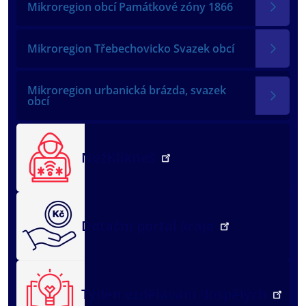
Mikroregion obcí Památkové zóny 1866
Mikroregion Třebechovicko Svazek obcí
Mikroregion urbanická brázda, svazek
obcí
NežKlikneš
Dotační portál kraje
Týden vzdělávání dospělých