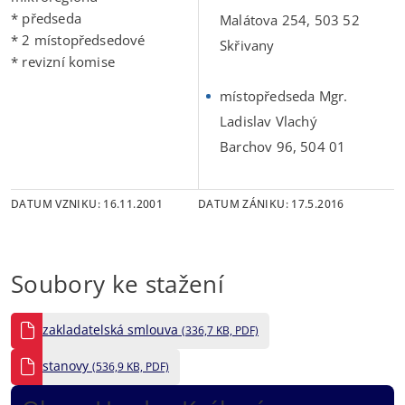
* předseda
Malátova 254, 503 52
* 2 místopředsedové
Skřivany
* revizní komise
místopředseda Mgr.
Ladislav Vlachý
Barchov 96, 504 01
DATUM VZNIKU: 16.11.2001
DATUM ZÁNIKU: 17.5.2016
Soubory ke stažení
zakladatelská smlouva
(336,7 KB, PDF)
stanovy
(536,9 KB, PDF)