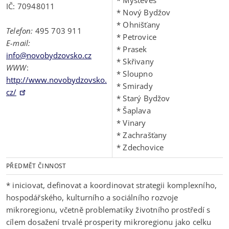
IČ: 70948011
* Nový Bydžov
* Ohnišťany
Telefon:
495 703 911
* Petrovice
E-mail:
* Prasek
info@novobydzovsko.cz
* Skřivany
WWW
:
* Sloupno
http://www.novobydzovsko.
* Smirady
cz/
* Starý Bydžov
* Šaplava
* Vinary
* Zachrašťany
* Zdechovice
PŘEDMĚT ČINNOST
* iniciovat, definovat a koordinovat strategii komplexního,
hospodářského, kulturního a sociálního rozvoje
mikroregionu, včetně problematiky životního prostředí s
cílem dosažení trvalé prosperity mikroregionu jako celku