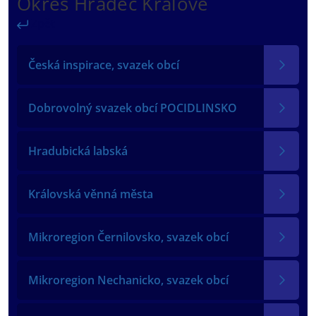
Okres Hradec Králové
Zpět
Česká inspirace, svazek obcí
Dobrovolný svazek obcí POCIDLINSKO
Hradubická labská
Královská věnná města
Mikroregion Černilovsko, svazek obcí
Mikroregion Nechanicko, svazek obcí