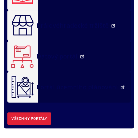
Královéhradecké tržiště
Datový portál
Portál územního plánování
VŠECHNY PORTÁLY