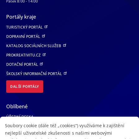
Pátek 8:00 - 14:00
Portály kraje
TURISTICKÝ PORTÁL
DOPRAVNÍ PORTÁL
KATALOG SOCIÁLNÍCH SLUŽEB
PROKREATIVITU.CZ
DOTAČNÍ PORTÁL
ŠKOLSKÝ INFORMAČNÍ PORTÁL
DALŠÍ PORTÁLY
Oblíbené
ÚŘEDNÍ DESKA
Soubory cookie (dále též „cookies“) využíváme k zajištění
TELEFONNÍ SEZNAM
nejlepší uživatelské zkušenosti s našimi webovými
LÉKAŘSKÁ POHOTOVOST