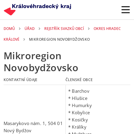
Přejít k hlavnímu obsahu
DOMŮ
ÚŘAD
REJSTŘÍK SVAZKŮ OBCÍ
OKRES HRADEC
KRÁLOVÉ
MIKROREGION NOVOBYDŽOVSKO
Mikroregion
Novobydžovsko
KONTAKTNÍ ÚDAJE
ČLENSKÉ OBCE
* Barchov
* Hlušice
* Humurky
* Kobylice
* Kosičky
Masarykovo nám. 1, 504 01
* Králíky
Nový Bydžov
* Myštěves