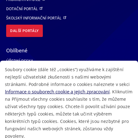
DOTAČNÍ PORTÁL
ŠKOLSKÝ INFORMAČNÍ PORTÁL
DALŠÍ PORTÁLY
Oblíbené
ÚŘEDNÍ DESKA
Soubory cookie (dále též „cookies“) využíváme k zajištění
TELEFONNÍ SEZNAM
nejlepší uživatelské zkušenosti s našimi webovými
LÉKAŘSKÁ POHOTOVOST
stránkami. Podrobné informace o cookies naleznete v sekci
VOLNÁ MÍSTA
Informace o souborech cookie a jejich zpracování
. Kliknutím
AKTUALITY
na Přijmout všechny cookies souhlasíte s tím, že můžeme
užívat všechny typy cookies. Chcete-li povolit užívání pouze
některých typů cookies, můžete tak učinit výběrem
konkrétních typů cookies. Cookies, které jsou nezbytné pro
fungování našich webových stránek, zůstanou vždy
Macron Software
2023 © Královéhradecký kraj • Vytvořeno v
povoleny.