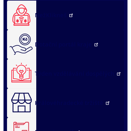
NežKlikneš
Dotační portál kraje
Týden vzdělávání dospělých
Královéhradecké tržiště