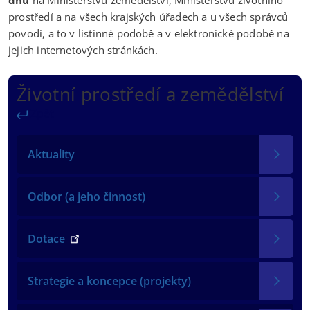
prostředí a na všech krajských úřadech a u všech správců
povodí, a to v listinné podobě a v elektronické podobě na
jejich internetových stránkách.
Životní prostředí a zemědělství
Zpět
Aktuality
Odbor (a jeho činnost)
Dotace
Strategie a koncepce (projekty)