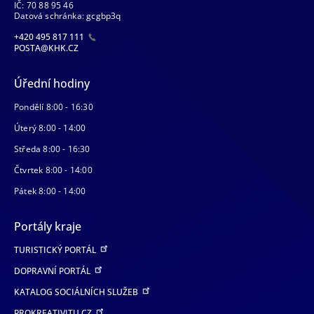
IČ: 70 88 95 46
Datová schránka: gcgbp3q
+420 495 817 111
POSTA@KHK.CZ
Úřední hodiny
Pondělí 8:00 - 16:30
Úterý 8:00 - 14:00
Středa 8:00 - 16:30
Čtvrtek 8:00 - 14:00
Pátek 8:00 - 14:00
Portály kraje
TURISTICKÝ PORTÁL
DOPRAVNÍ PORTÁL
KATALOG SOCIÁLNÍCH SLUŽEB
PROKREATIVITU.CZ