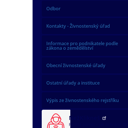
Odbor
Kontakty - Živnostenský úřad
Informace pro podnikatele podle
zákona o zemědělství
Obecní živnostenské úřady
Ostatní úřady a instituce
Výpis ze živnostenského rejstříku
NežKlikneš
Rychlá pomoc
Jak ochránit dí