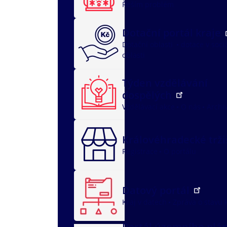
Řeším problém
Dotační portál kraje
Dotační oblasti
dotace v soci
oblasti
Týden vzdělávání
dospělých
Vzdělávací akce
O nás
Archi
Královéhradecké trž
Registrace
O portálu
Datový portál
Kraj v datech
Zpráva o stavu 
Portál územního plá