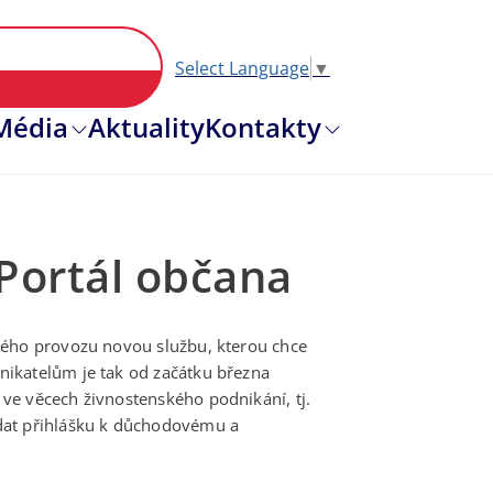
Select Language
▼
Hlavní nav
Média
Aktuality
Kontakty
 Portál občana
rého provozu novou službu, kterou chce
ikatelům je tak od začátku března
ve věcech živnostenského podnikání, tj.
dat přihlášku k důchodovému a