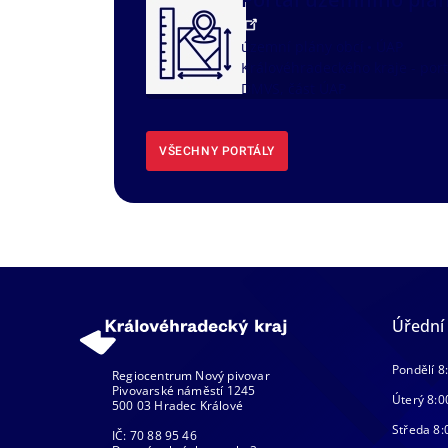
územní plány obcí
ÚAP
Královéhradeckého kraje - port
DMVS, část ÚAP
VŠECHNY PORTÁLY
Úřední
Pondělí 8
Regiocentrum Nový pivovar
Pivovarské náměstí 1245
Úterý 8:0
500 03 Hradec Králové
Středa 8:
IČ: 70 88 95 46