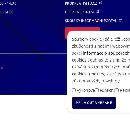
00 - 14:00
PROKREATIVITU.CZ
0 - 14:00
DOTAČNÍ PORTÁL
ŠKOLSKÝ INFORMAČNÍ PORTÁL
DALŠÍ PORTÁLY
Soubory cookie (dále též „coo
zkušenosti s našimi webovým
Informace o souborech 
sekci
cookies souhlasíte s tím, že 
užívání pouze některých typů
RS
cookies. Cookies, které jsou
zůstanou vždy povoleny.
Výkonové
Funkční
Rekl
PŘIJMOUT VYBRANÉ