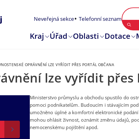
Neveřejná sekce
Telefonní seznam
Kraj
Úřad
Oblasti
Dotace
VNOSTENSKÉ OPRÁVNĚNÍ LZE VYŘÍDIT PŘES PORTÁL OBČANA
ávnění lze vyřídit přes
Ministerstvo průmyslu a obchodu spustilo do ost
pomoci podnikatelům. Budoucím i stávajícím podn
umožněno úplné a komfortní elektronické podání 
mohou ohlásit živnost, oznámit změnu údajů, po
nemocenskému pojištění apod.