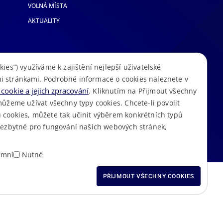
VOLNÁ MÍSTA
AKTUALITY
kies“) využíváme k zajištění nejlepší uživatelské
i stránkami. Podrobné informace o cookies naleznete v
cookie a jejich zpracování
. Kliknutím na Přijmout všechny
můžeme užívat všechny typy cookies. Chcete-li povolit
 cookies, můžete tak učinit výběrem konkrétních typů
S
Mapa stránek
Cookies
Prohlášení o přístupnosti
GDPR
•
•
•
•
 nezbytné pro fungování našich webových stránek,
amní
Nutné
ODMÍTNOUT VŠECHNY
PŘIJMOUT VŠECHNY COOKIES