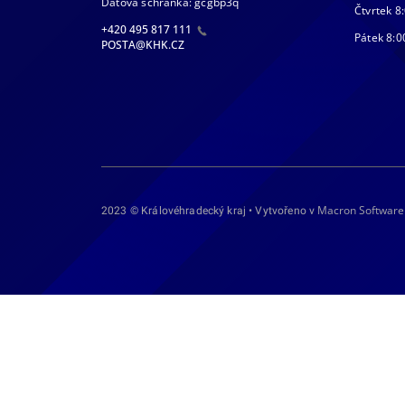
Datová schránka: gcgbp3q
Čtvrtek 8:
+420 495 817 111
Pátek 8:0
POSTA@KHK.CZ
Macron Software
2023 © Královéhradecký kraj • Vytvořeno v