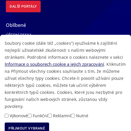
DALŠÍ PORTÁLY
Oblíbené
ÚŘEDNÍ DESKA
Soubory cookie (dále též „cookies“) využíváme k zajištění
TELEFONNÍ SEZNAM
nejlepší uživatelské zkušenosti s našimi webovými
LÉKAŘSKÁ POHOTOVOST
stránkami. Podrobné informace o cookies naleznete v sekci
VOLNÁ MÍSTA
Informace o souborech cookie a jejich zpracování
. Kliknutím
AKTUALITY
na Přijmout všechny cookies souhlasíte s tím, že můžeme
užívat všechny typy cookies. Chcete-li povolit užívání pouze
některých typů cookies, můžete tak učinit výběrem
konkrétních typů cookies. Cookies, které jsou nezbytné pro
fungování našich webových stránek, zůstanou vždy
Macron Software
2023 © Královéhradecký kraj • Vytvořeno v
povoleny.
RSS
Mapa stránek
Cookies
Prohlášení o přístupnosti
GDPR
•
•
•
•
Výkonové
Funkční
Reklamní
Nutné
PŘIJMOUT VYBRANÉ