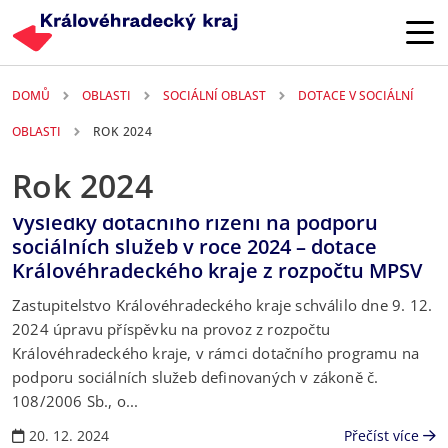
Přejít k hlavnímu obsahu
DOMŮ
OBLASTI
SOCIÁLNÍ OBLAST
DOTACE V SOCIÁLNÍ
OBLASTI
ROK 2024
Rok 2024
Výsledky dotačního řízení na podporu
sociálních služeb v roce 2024 – dotace
Královéhradeckého kraje z rozpočtu MPSV
Zastupitelstvo Královéhradeckého kraje schválilo dne 9. 12.
2024 úpravu příspěvku na provoz z rozpočtu
Královéhradeckého kraje, v rámci dotačního programu na
podporu sociálních služeb definovaných v zákoně č.
108/2006 Sb., o...
20. 12. 2024
Přečíst více