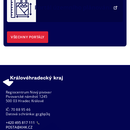
Portál územního plánování
VŠECHNY PORTÁLY
Regiocentrum Nový pivovar
Pivovarské náměstí 1245
500 03 Hradec Králové
IČ: 70 88 95 46
Datová schránka: gcgbp3q
+420 495 817 111
POSTA@KHK.CZ