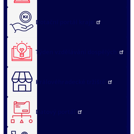
Dotační portál kraje
Týden vzdělávání dospělých
Královéhradecké tržiště
Datový portál