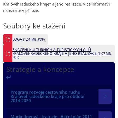
Královéhradeckého kraje" a jeho realizace. Více informaví
naleznete v příloze.
Soubory ke stažení
LOGA
(1,51 MB, PDF)
ZNAČENÍ KULTURNÍCH A TURISTICKÝCH CÍLŮ
kRÁLOVÉHRADECKÉHO KRAJE A JEHO REALIZACE
(6,07 MB,
PDF)
Strategie a koncepce
Zpět
Program rozvoje cestovního ruchu
Královéhradeckého kraje pro období
2014-2020
Marketingová strategie - Akční plán 2011-