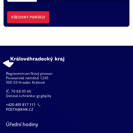
VŠECHNY PORTÁLY
Regiocentrum Nový pivovar
Pivovarské náměstí 1245
500 03 Hradec Králové
IČ: 70 88 95 46
Datová schránka: gcgbp3q
+420 495 817 111
POSTA@KHK.CZ
Úřední hodiny