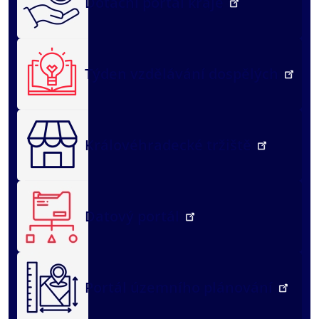
Dotační portál kraje
Týden vzdělávání dospělých
Královéhradecké tržiště
Datový portál
Portál územního plánování