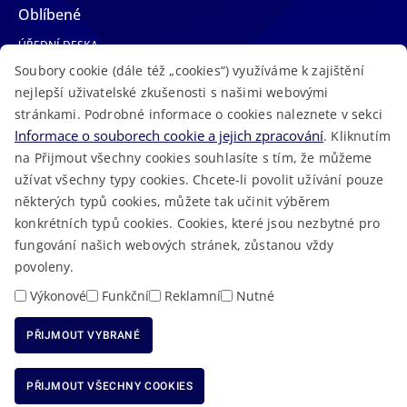
Oblíbené
ÚŘEDNÍ DESKA
Soubory cookie (dále též „cookies“) využíváme k zajištění
TELEFONNÍ SEZNAM
nejlepší uživatelské zkušenosti s našimi webovými
LÉKAŘSKÁ POHOTOVOST
stránkami. Podrobné informace o cookies naleznete v sekci
VOLNÁ MÍSTA
Informace o souborech cookie a jejich zpracování
. Kliknutím
AKTUALITY
na Přijmout všechny cookies souhlasíte s tím, že můžeme
užívat všechny typy cookies. Chcete-li povolit užívání pouze
některých typů cookies, můžete tak učinit výběrem
konkrétních typů cookies. Cookies, které jsou nezbytné pro
fungování našich webových stránek, zůstanou vždy
Macron Software
2023 © Královéhradecký kraj • Vytvořeno v
povoleny.
RSS
Mapa stránek
Cookies
Prohlášení o přístupnosti
GDPR
•
•
•
•
Výkonové
Funkční
Reklamní
Nutné
PŘIJMOUT VYBRANÉ
ODMÍTNOUT VŠECHNY COOKIES
PŘIJMOUT VŠECHNY COOKIES