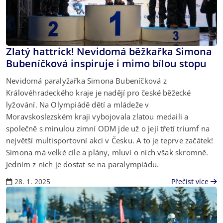
Zlatý hattrick! Nevidomá běžkařka Simona
Bubeníčková inspiruje i mimo bílou stopu
Nevidomá paralyžařka Simona Bubeníčková z
Královéhradeckého kraje je nadějí pro české běžecké
lyžování. Na Olympiádě dětí a mládeže v
Moravskoslezském kraji vybojovala zlatou medaili a
společně s minulou zimní ODM jde už o její třetí triumf na
největší multisportovní akci v Česku. A to je teprve začátek!
Simona má velké cíle a plány, mluví o nich však skromně.
Jedním z nich je dostat se na paralympiádu.
28. 1. 2025
Přečíst více