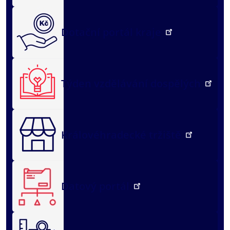
Dotační portál kraje
Týden vzdělávání dospělých
Královéhradecké tržiště
Datový portál