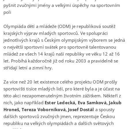
pyšnit zvučnými jmény a velkými úspěchy na sportovním
poli
Olympiáda dětí a mládeže (ODM) je republiková soutěž
krajských výprav mladých sportovců. Ve spolupráci
jednotlivých krajů s Českým olympijským výborem se jedná
o největší sportovní svátek pro sportovně talentovanou
mládež ze všech 14 krajů naší republiky ve věku 12 až 16
let. Probíhá každoročně již od roku 2003 a pravidelně se
střídají letní a zimní hry.
Za více než 20 let existence celého projektu ODM prošly
sportovišti tisíce mladých lidí, pro které byla a je účast na
této akci nezapomenutelným životním zážitkem. Někteří z
nich, jako například
Ester Ledecká, Eva Samková, Jakub
Hroneš, Tereza Voborníková, Josef Dostál
a spousty
dalších sportovců zvučných jmen, reprezentuje Českou
republiku na velkých olympiádách a dalších světových