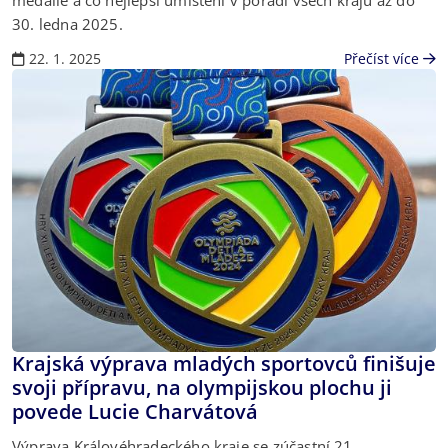
medaile a co nejlepší umístění v pořadí všech krajů až do
30. ledna 2025.
22. 1. 2025
Přečíst více
Krajská výprava mladých sportovců finišuje
svoji přípravu, na olympijskou plochu ji
povede Lucie Charvátová
Výprava Královéhradeckého kraje se zúčastní 21.