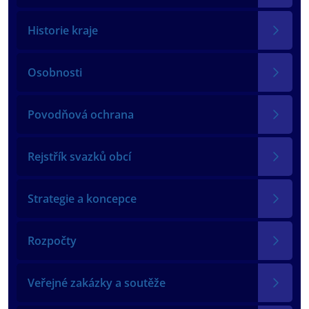
Historie kraje
Osobnosti
Povodňová ochrana
Rejstřík svazků obcí
Strategie a koncepce
Rozpočty
Veřejné zakázky a soutěže