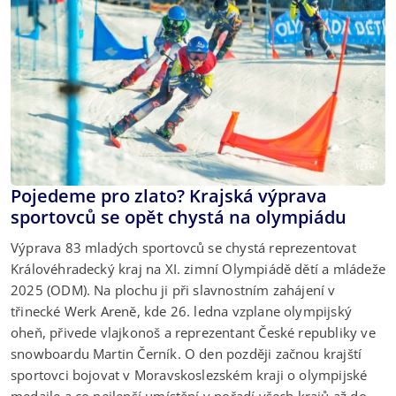
Pojedeme pro zlato? Krajská výprava
sportovců se opět chystá na olympiádu
Výprava 83 mladých sportovců se chystá reprezentovat
Královéhradecký kraj na XI. zimní Olympiádě dětí a mládeže
2025 (ODM). Na plochu ji při slavnostním zahájení v
třinecké Werk Areně, kde 26. ledna vzplane olympijský
oheň, přivede vlajkonoš a reprezentant České republiky ve
snowboardu Martin Černík. O den později začnou krajští
sportovci bojovat v Moravskoslezském kraji o olympijské