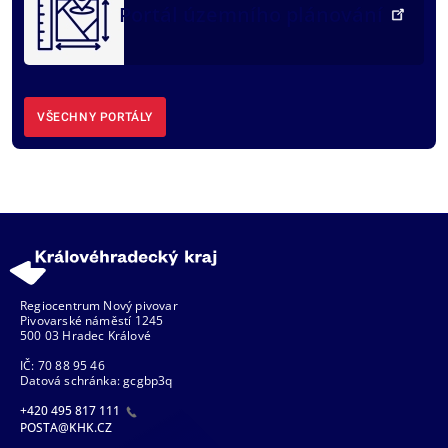
Portál územního plánování
VŠECHNY PORTÁLY
Regiocentrum Nový pivovar
Pivovarské náměstí 1245
500 03 Hradec Králové
IČ: 70 88 95 46
Datová schránka: gcgbp3q
+420 495 817 111
POSTA@KHK.CZ