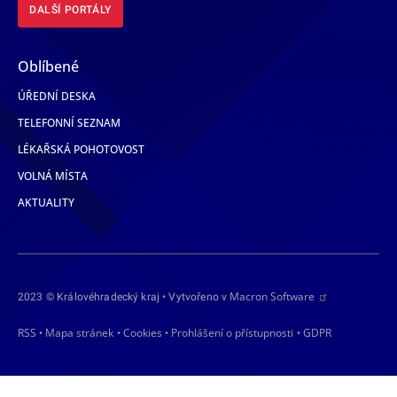
DALŠÍ PORTÁLY
Oblíbené
ÚŘEDNÍ DESKA
TELEFONNÍ SEZNAM
LÉKAŘSKÁ POHOTOVOST
VOLNÁ MÍSTA
AKTUALITY
Macron Software
2023 © Královéhradecký kraj • Vytvořeno v
RSS
Mapa stránek
Cookies
Prohlášení o přístupnosti
GDPR
•
•
•
•