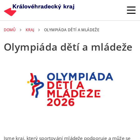
Přejít k hlavnímu obsahu
DOMŮ
KRAJ
OLYMPIÁDA DĚTÍ A MLÁDEŽE
Olympiáda dětí a mládeže
Jsme kraj, který sportování mládeže podporuje a může se