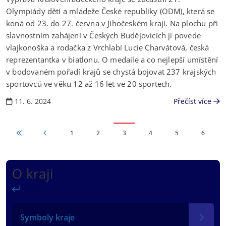
Olympiády dětí a mládeže České republiky (ODM), která se
koná od 23. do 27. června v Jihočeském kraji. Na plochu při
slavnostním zahájení v Českých Budějovicích ji povede
vlajkonoška a rodačka z Vrchlabí Lucie Charvátová, česká
reprezentantka v biatlonu. O medaile a co nejlepší umístění
v bodovaném pořadí krajů se chystá bojovat 237 krajských
sportovců ve věku 12 až 16 let ve 20 sportech.
11. 6. 2024
Přečíst více
Předchozí stránka
First page
Page
Page
Page
Page
Page
Page
1
2
3
4
5
6
O kraji
Zpět
Symboly kraje