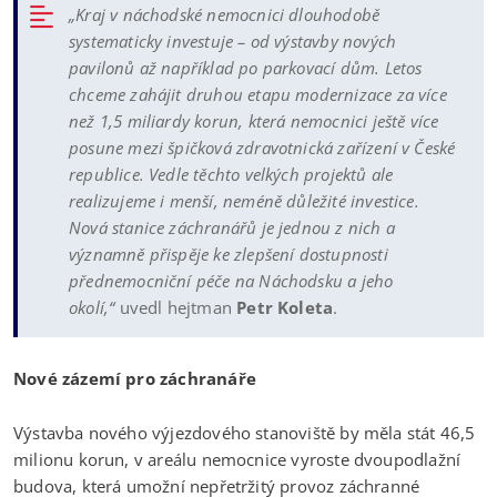
„Kraj v náchodské nemocnici dlouhodobě
systematicky investuje – od výstavby nových
pavilonů až například po parkovací dům. Letos
chceme zahájit druhou etapu modernizace za více
než 1,5 miliardy korun, která nemocnici ještě více
posune mezi špičková zdravotnická zařízení v České
republice. Vedle těchto velkých projektů ale
realizujeme i menší, neméně důležité investice.
Nová stanice záchranářů je jednou z nich a
významně přispěje ke zlepšení dostupnosti
přednemocniční péče na Náchodsku a jeho
okolí,“
uvedl hejtman
Petr Koleta
.
Nové zázemí pro záchranáře
Výstavba nového výjezdového stanoviště by měla stát 46,5
milionu korun, v areálu nemocnice vyroste dvoupodlažní
budova, která umožní nepřetržitý provoz záchranné