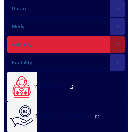
Dotace
Média
Aktuality
Kontakty
NežKlikneš
Dotační portál kraje