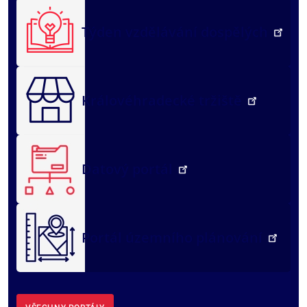
Týden vzdělávání dospělých
Královéhradecké tržiště
Datový portál
Portál územního plánování