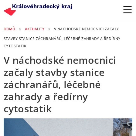
Přejít k hlavnímu obsahu
DOMŮ
AKTUALITY
V NÁCHODSKÉ NEMOCNICI ZAČALY
STAVBY STANICE ZÁCHRANÁŘŮ, LÉČEBNÉ ZAHRADY A ŘEDÍRNY
CYTOSTATIK
V náchodské nemocnici
začaly stavby stanice
záchranářů, léčebné
zahrady a ředírny
cytostatik
20. 03. 2026