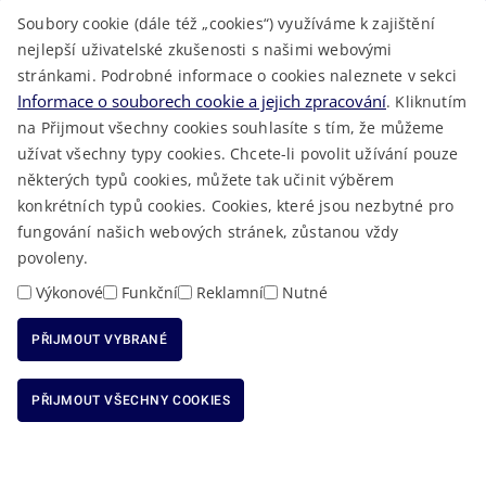
Soubory cookie (dále též „cookies“) využíváme k zajištění
TELEFONNÍ SEZNAM
nejlepší uživatelské zkušenosti s našimi webovými
LÉKAŘSKÁ POHOTOVOST
stránkami. Podrobné informace o cookies naleznete v sekci
VOLNÁ MÍSTA
Informace o souborech cookie a jejich zpracování
. Kliknutím
AKTUALITY
na Přijmout všechny cookies souhlasíte s tím, že můžeme
užívat všechny typy cookies. Chcete-li povolit užívání pouze
některých typů cookies, můžete tak učinit výběrem
konkrétních typů cookies. Cookies, které jsou nezbytné pro
fungování našich webových stránek, zůstanou vždy
Macron Software
2023 © Královéhradecký kraj • Vytvořeno v
povoleny.
RSS
Mapa stránek
Cookies
Prohlášení o přístupnosti
GDPR
•
•
•
•
Výkonové
Funkční
Reklamní
Nutné
PŘIJMOUT VYBRANÉ
ODMÍTNOUT VŠECHNY COOKIES
PŘIJMOUT VŠECHNY COOKIES