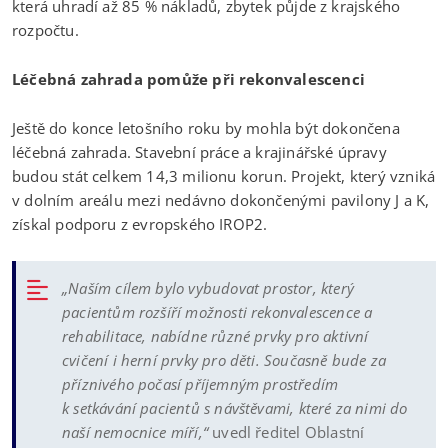
která uhradí až 85 % nákladů, zbytek půjde z krajského
rozpočtu.
Léčebná zahrada pomůže při rekonvalescenci
Ještě do konce letošního roku by mohla být dokončena
léčebná zahrada. Stavební práce a krajinářské úpravy
budou stát celkem 14,3 milionu korun. Projekt, který vzniká
v dolním areálu mezi nedávno dokončenými pavilony J a K,
získal podporu z evropského IROP2.
„Naším cílem bylo vybudovat prostor, který
pacientům rozšíří možnosti rekonvalescence a
rehabilitace, nabídne různé prvky pro aktivní
cvičení i herní prvky pro děti. Současně bude za
příznivého počasí příjemným prostředím
k setkávání pacientů s návštěvami, které za nimi do
naší nemocnice míří,“
uvedl ředitel Oblastní