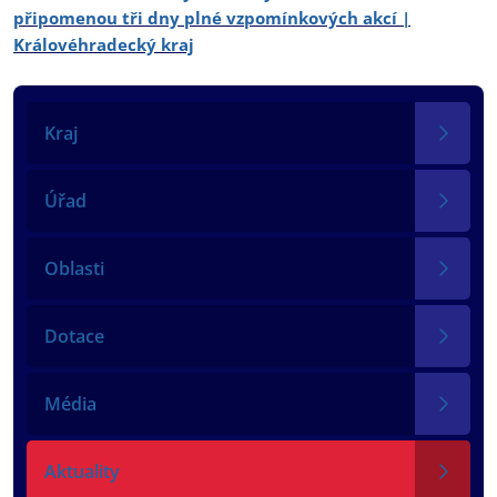
připomenou tři dny plné vzpomínkových akcí |
Královéhradecký kraj
Kraj
Úřad
Oblasti
Dotace
Média
Aktuality