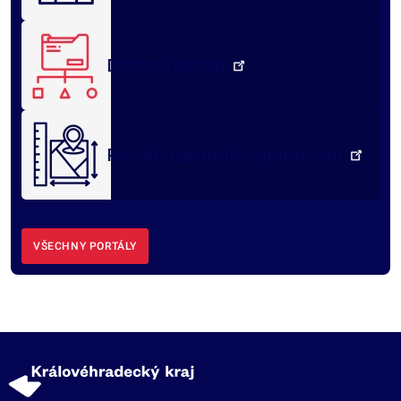
Datový portál
Portál územního plánování
VŠECHNY PORTÁLY