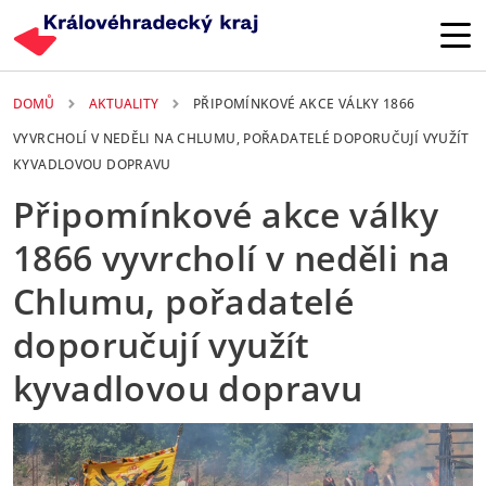
Přejít k hlavnímu obsahu
DOMŮ
AKTUALITY
PŘIPOMÍNKOVÉ AKCE VÁLKY 1866
VYVRCHOLÍ V NEDĚLI NA CHLUMU, POŘADATELÉ DOPORUČUJÍ VYUŽÍT
KYVADLOVOU DOPRAVU
Připomínkové akce války
1866 vyvrcholí v neděli na
Chlumu, pořadatelé
doporučují využít
kyvadlovou dopravu
3. 07. 2026