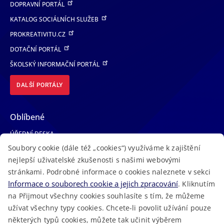
DOPRAVNÍ PORTÁL
KATALOG SOCIÁLNÍCH SLUŽEB
PROKREATIVITU.CZ
DOTAČNÍ PORTÁL
ŠKOLSKÝ INFORMAČNÍ PORTÁL
DALŠÍ PORTÁLY
Oblíbené
ÚŘEDNÍ DESKA
Soubory cookie (dále též „cookies“) využíváme k zajištění
TELEFONNÍ SEZNAM
nejlepší uživatelské zkušenosti s našimi webovými
LÉKAŘSKÁ POHOTOVOST
stránkami. Podrobné informace o cookies naleznete v sekci
VOLNÁ MÍSTA
Informace o souborech cookie a jejich zpracování
. Kliknutím
AKTUALITY
na Přijmout všechny cookies souhlasíte s tím, že můžeme
užívat všechny typy cookies. Chcete-li povolit užívání pouze
některých typů cookies, můžete tak učinit výběrem