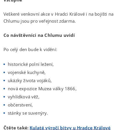
Veškeré venkovní akce v Hradci Králové i na bojišti na
Chlumu jsou pro veřejnost zdarma.
Co návštěvníci na Chlumu uvidí
Po celý den bude k vidění:
historické polní ležení,
vojenské kuchyně,
ukázky života vojáků,
nová expozice Muzea války 1866,
vyhlídková věž,
občerstvení,
stánky se suvenýry.
Čtěte také:
Kulaté výročí bitvy u Hradce Králové