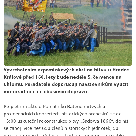
Vyvrcholením vzpomínkových akcí na bitvu u Hradce
Králové před 160. lety bude neděle 5. července na
Chlumu. Pořadatelé doporučují návštěvníkům využít
mimořádnou autobusovou dopravu.
Po pietním aktu u Památníku Baterie mrtvých a
promenádních koncertech historických orchestrů se od
15:00 uskuteční rekonstrukce bitvy „Sadowa 1866“, do níž
se zapojí více než 650 členů historických jednotek, 50
jezdců na koních, 25 historických děl, povozy a rozsáhlé