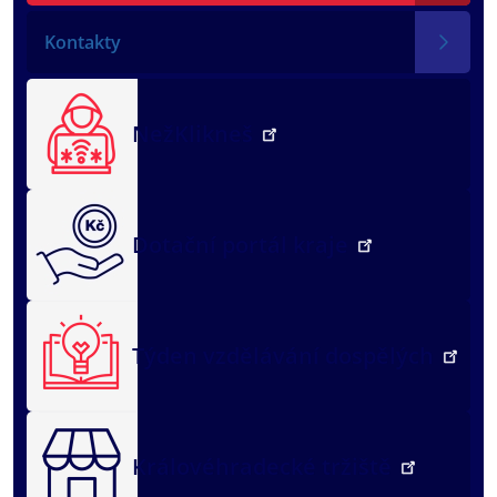
Kontakty
NežKlikneš
Dotační portál kraje
Týden vzdělávání dospělých
Královéhradecké tržiště