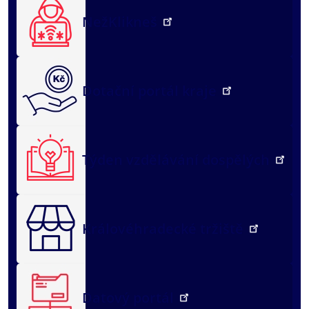
NežKlikneš
Dotační portál kraje
Týden vzdělávání dospělých
Královéhradecké tržiště
Datový portál