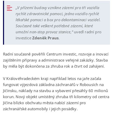
„V přízemí budovy vznikne zázemí pro tři vozidla
rychlé zdravotnické pomoci, jedno vozidlo rychlé
lékařské pomoci a box pro dekontaminaci vozidel.
Současně také veškeré potřebné zázemí, které
umožní non-stop provoz stanice,“
uvedl radní pro
investice
Zdeněk Praus
.
Radní současně pověřili Centrum investic, rozvoje a inovací
zajištěním přípravy a administrace veřejné zakázky. Stavba
by měla být dokončena za zhruba rok a čtvrt od zahájení.
V Královéhradeckém kraji například letos na jaře začala
fungovat výjezdová základna záchranářů v Robousích na
Jičínsku, náklady na stavbu a vybavení přesáhly 60 milionů
korun. Nový objekt umístěný zhruba tři kilometry od centra
Jičína blízko obchvatu města nabízí zázemí pro
záchranářské automobily i jejich posádky.