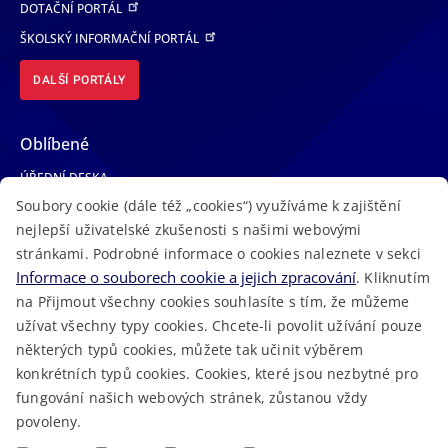
DOTAČNÍ PORTÁL
ŠKOLSKÝ INFORMAČNÍ PORTÁL
DALŠÍ PORTÁLY
Oblíbené
ÚŘEDNÍ DESKA
Soubory cookie (dále též „cookies“) využíváme k zajištění
TELEFONNÍ SEZNAM
nejlepší uživatelské zkušenosti s našimi webovými
LÉKAŘSKÁ POHOTOVOST
stránkami. Podrobné informace o cookies naleznete v sekci
VOLNÁ MÍSTA
Informace o souborech cookie a jejich zpracování
. Kliknutím
AKTUALITY
na Přijmout všechny cookies souhlasíte s tím, že můžeme
užívat všechny typy cookies. Chcete-li povolit užívání pouze
některých typů cookies, můžete tak učinit výběrem
konkrétních typů cookies. Cookies, které jsou nezbytné pro
fungování našich webových stránek, zůstanou vždy
Macron Software
2023 © Královéhradecký kraj • Vytvořeno v
povoleny.
RSS
Mapa stránek
Cookies
Prohlášení o přístupnosti
GDPR
•
•
•
•