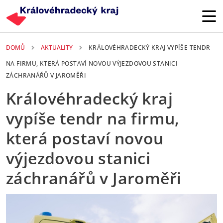
Přejít k hlavnímu obsahu
DOMŮ
AKTUALITY
KRÁLOVÉHRADECKÝ KRAJ VYPÍŠE TENDR
NA FIRMU, KTERÁ POSTAVÍ NOVOU VÝJEZDOVOU STANICI
ZÁCHRANÁŘŮ V JAROMĚŘI
Královéhradecký kraj
vypíše tendr na firmu,
která postaví novou
výjezdovou stanici
záchranářů v Jaroměři
25. 05. 2026