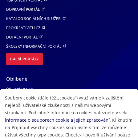
TURISTICKÝ PORTÁL
DOPRAVNÍ PORTÁL
KATALOG SOCIÁLNÍCH SLUŽEB
PROKREATIVITU.CZ
DOTAČNÍ PORTÁL
ŠKOLSKÝ INFORMAČNÍ PORTÁL
DALŠÍ PORTÁLY
Oblíbené
ÚŘEDNÍ DESKA
Soubory cookie (dále též „cookies“) využíváme k zajištění
TELEFONNÍ SEZNAM
nejlepší uživatelské zkušenosti s našimi webovými
LÉKAŘSKÁ POHOTOVOST
stránkami. Podrobné informace o cookies naleznete v sekci
VOLNÁ MÍSTA
Informace o souborech cookie a jejich zpracování
. Kliknutím
AKTUALITY
na Přijmout všechny cookies souhlasíte s tím, že můžeme
užívat všechny typy cookies. Chcete-li povolit užívání pouze