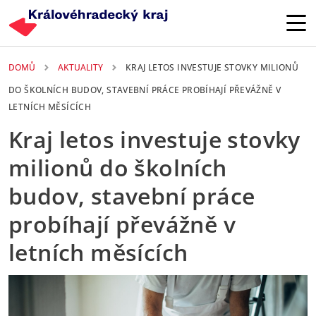
Přejít k hlavnímu obsahu
DOMŮ
AKTUALITY
KRAJ LETOS INVESTUJE STOVKY MILIONŮ
DO ŠKOLNÍCH BUDOV, STAVEBNÍ PRÁCE PROBÍHAJÍ PŘEVÁŽNĚ V
LETNÍCH MĚSÍCÍCH
Kraj letos investuje stovky
milionů do školních
budov, stavební práce
probíhají převážně v
letních měsících
1. 07. 2025