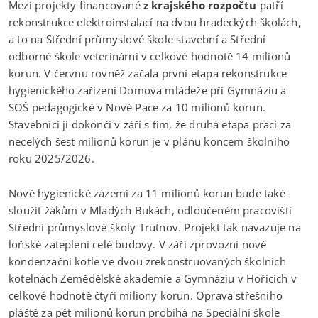
Mezi projekty financované
z krajského rozpočtu
patří
rekonstrukce elektroinstalací na dvou hradeckých školách,
a to na Střední průmyslové škole stavební a Střední
odborné škole veterinární v celkové hodnotě 14 milionů
korun. V červnu rovněž začala první etapa rekonstrukce
hygienického zařízení Domova mládeže při Gymnáziu a
SOŠ pedagogické v Nové Pace za 10 milionů korun.
Stavebníci ji dokončí v září s tím, že druhá etapa prací za
necelých šest milionů korun je v plánu koncem školního
roku 2025/2026.
Nové hygienické zázemí za 11 milionů korun bude také
sloužit žákům v Mladých Bukách, odloučeném pracovišti
Střední průmyslové školy Trutnov. Projekt tak navazuje na
loňské zateplení celé budovy. V září zprovozní nové
kondenzační kotle ve dvou zrekonstruovaných školních
kotelnách Zemědělské akademie a Gymnáziu v Hořicích v
celkové hodnotě čtyři miliony korun. Oprava střešního
pláště za pět milionů korun probíhá na Speciální škole