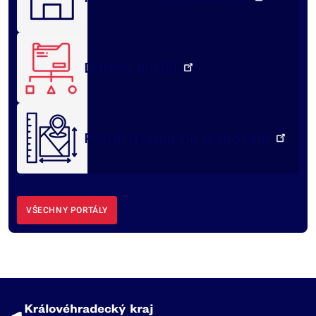
Datový portál
Portál územního plánování
VŠECHNY PORTÁLY