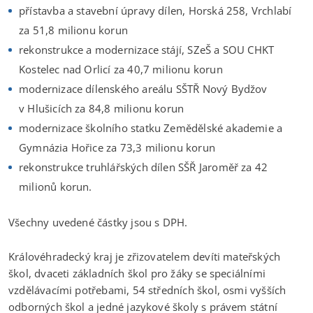
přístavba a stavební úpravy dílen, Horská 258, Vrchlabí
za 51,8 milionu korun
rekonstrukce a modernizace stájí, SZeŠ a SOU CHKT
Kostelec nad Orlicí za 40,7 milionu korun
modernizace dílenského areálu SŠTŘ Nový Bydžov
v Hlušicích za 84,8 milionu korun
modernizace školního statku Zemědělské akademie a
Gymnázia Hořice za 73,3 milionu korun
rekonstrukce truhlářských dílen SŠŘ Jaroměř za 42
milionů korun.
Všechny uvedené částky jsou s DPH.
Královéhradecký kraj je zřizovatelem devíti mateřských
škol, dvaceti základních škol pro žáky se speciálními
vzdělávacími potřebami, 54 středních škol, osmi vyšších
odborných škol a jedné jazykové školy s právem státní