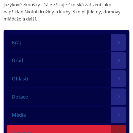
jazykové zkoušky. Dále zřizuje školská zařízení jako
například školní družiny a kluby, školní jídelny, domovy
mládeže a další.
Kraj
Úřad
Oblasti
Dotace
Média
Aktuality