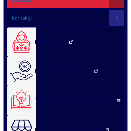
Kontakty
NežKlikneš
Dotační portál kraje
Týden vzdělávání dospělých
Královéhradecké tržiště