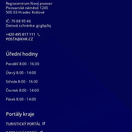
Regiocentrum Nový pivovar
Pivovarské náměstí 1245
500 03 Hradec Králové
IČ: 70 88 95 46
Datová schránka: gcgbp3q
+420 495 817 111
POSTA@KHK.CZ
Úřední hodiny
Pondělí 8:00 - 16:30
Úterý 8:00 - 14:00
Středa 8:00 - 16:30
Čtvrtek 8:00 - 14:00
Pátek 8:00 - 14:00
Portály kraje
TURISTICKÝ PORTÁL