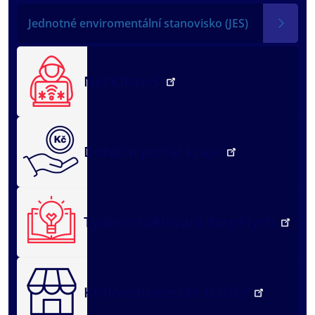
Jednotné enviromentální stanovisko (JES)
NežKlikneš
Dotační portál kraje
Týden vzdělávání dospělých
Královéhradecké tržiště