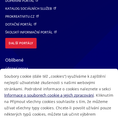
DOPRAVNÍ PORTÁL
KATALOG SOCIÁLNÍCH SLUŽEB
PROKREATIVITU.CZ
DOTAČNÍ PORTÁL
ŠKOLSKÝ INFORMAČNÍ PORTÁL
DALŠÍ PORTÁLY
Oblíbené
ÚŘEDNÍ DESKA
Soubory cookie (dále též „cookies“) využíváme k zajištění
TELEFONNÍ SEZNAM
nejlepší uživatelské zkušenosti s našimi webovými
LÉKAŘSKÁ POHOTOVOST
stránkami. Podrobné informace o cookies naleznete v sekci
VOLNÁ MÍSTA
Informace o souborech cookie a jejich zpracování
. Kliknutím
AKTUALITY
na Přijmout všechny cookies souhlasíte s tím, že můžeme
užívat všechny typy cookies. Chcete-li povolit užívání pouze
některých typů cookies, můžete tak učinit výběrem