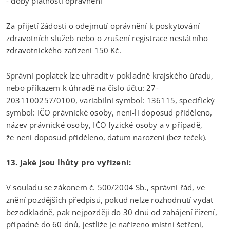
- doby platnosti oprávnění
Za přijetí žádosti o odejmutí oprávnění k poskytování
zdravotních služeb nebo o zrušení registrace nestátního
zdravotnického zařízení 150 Kč.
Správní poplatek lze uhradit v pokladně krajského úřadu,
nebo příkazem k úhradě na číslo účtu: 27-
2031100257/0100, variabilní symbol: 136115, specifický
symbol: IČO právnické osoby, není-li doposud přiděleno,
název právnické osoby, IČO fyzické osoby a v případě,
že není doposud přiděleno, datum narození (bez teček).
13. Jaké jsou lhůty pro vyřízení:
V souladu se zákonem č. 500/2004 Sb., správní řád, ve
znění pozdějších předpisů, pokud nelze rozhodnutí vydat
bezodkladně, pak nejpozději do 30 dnů od zahájení řízení,
případně do 60 dnů, jestliže je nařízeno místní šetření,