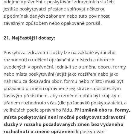
odejme oprávnění k poskytování zdravotních služeb,
jestliže poskytovatel přestane splňovat některou
z podmínek daných zákonem nebo tuto povinnost
závažným způsobem nebo opakovaně porušil.
21. Nejčastější dotazy:
Poskytovat zdravotní služby lze na základě vydaného
rozhodnutí o udělení oprávnění v místech a oborech
uvedených v oprávnění. Jedná-li se o změnu oboru, formy
nebo místa poskytování (ať již jako rozšíření nebo jako
náhradu za dosavadní obor, formu nebo místo) musí být
požádáno o změnu oprávnění/registrace s dostatečným
časovým předstihem, aby o změně mohlo být krajským
úřadem rozhodnuto včas (dle požadavků poskytovatele), a
ve lhůtách podle správního řádu.
Při změně oboru, formy,
místa poskytování není možné poskytovat zdravotní
služby v rozsahu požadovaných změn bez vydaného
rozhodnutí o změně oprávnění
k poskytování