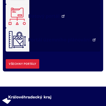
Datový portál
Portál územního plánování
VŠECHNY PORTÁLY