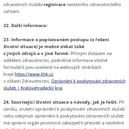
zdravotních služeb/
registrace
nestátního zdravotnického
zařízení.
22. Další informace:
23. Informace o popisovaném postupu (o řešení
životní situace) je možné získat také
z jiných zdrojů a v jiné formě:
Přímým dotazem na
oddělení zdravotnictví, podrobné informace včetně
formulářů jsou uvedené na webových stránkách
kraje
https://www.khk.cz
v oblasti Zdravotnictví,
Oprávnění k poskytování zdravotních
služeb | Královehradecký kraj
24. Související životní situace a návody, jak je řešit:
Při
zániku, zrušení oprávnění k poskytování zdravotních služeb
nebo odejmutí oprávnění k poskytování zdravotních služeb
má správní orgán povinnost zabezpečit převzetí a následné