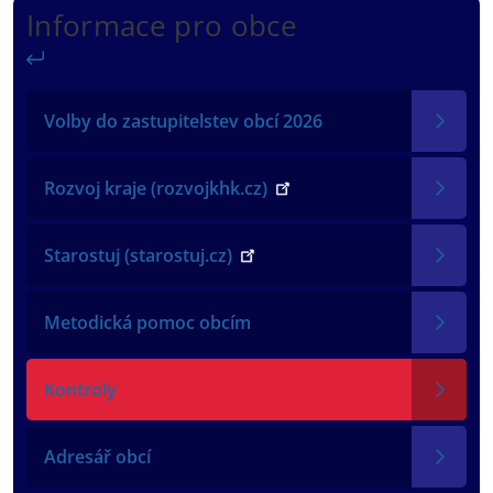
Informace pro obce
Zpět
Volby do zastupitelstev obcí 2026
Rozvoj kraje (rozvojkhk.cz)
Starostuj (starostuj.cz)
Metodická pomoc obcím
Kontroly
Adresář obcí