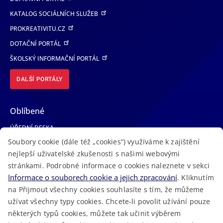
KATALOG SOCIÁLNÍCH SLUŽEB
PROKREATIVITU.CZ
DOTAČNÍ PORTÁL
ŠKOLSKÝ INFORMAČNÍ PORTÁL
DALŠÍ PORTÁLY
Oblíbené
ÚŘEDNÍ DESKA
Soubory cookie (dále též „cookies“) využíváme k zajištění
TELEFONNÍ SEZNAM
nejlepší uživatelské zkušenosti s našimi webovými
LÉKAŘSKÁ POHOTOVOST
stránkami. Podrobné informace o cookies naleznete v sekci
VOLNÁ MÍSTA
Informace o souborech cookie a jejich zpracování
. Kliknutím
AKTUALITY
na Přijmout všechny cookies souhlasíte s tím, že můžeme
užívat všechny typy cookies. Chcete-li povolit užívání pouze
některých typů cookies, můžete tak učinit výběrem