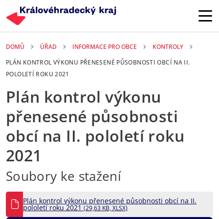
Přejít k hlavnímu obsahu
DOMŮ
ÚŘAD
INFORMACE PRO OBCE
KONTROLY
PLÁN KONTROL VÝKONU PŘENESENÉ PŮSOBNOSTI OBCÍ NA II.
POLOLETÍ ROKU 2021
Plán kontrol výkonu
přenesené působnosti
obcí na II. pololetí roku
2021
Soubory ke stažení
Plán kontrol výkonu přenesené působnosti obcí na II.
pololetí roku 2021
(29,63 KB, XLSX)