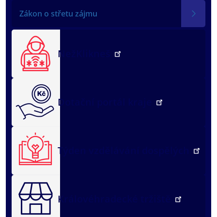
Zákon o střetu zájmu
NežKlikneš
Dotační portál kraje
Týden vzdělávání dospělých
Královéhradecké tržiště