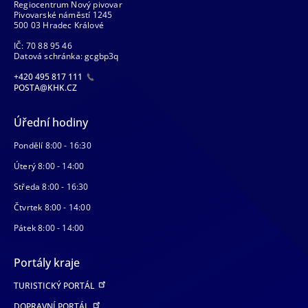
Regiocentrum Nový pivovar
Pivovarské náměstí 1245
500 03 Hradec Králové
IČ: 70 88 95 46
Datová schránka: gcgbp3q
+420 495 817 111
POSTA@KHK.CZ
Úřední hodiny
Pondělí 8:00 - 16:30
Úterý 8:00 - 14:00
Středa 8:00 - 16:30
Čtvrtek 8:00 - 14:00
Pátek 8:00 - 14:00
Portály kraje
TURISTICKÝ PORTÁL
DOPRAVNÍ PORTÁL