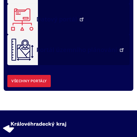
Datový portál
Portál územního plánování
VŠECHNY PORTÁLY