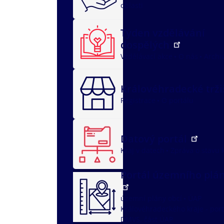
oblasti
Týden vzdělávání
dospělých
Vzdělávací akce
O nás
Archi
Královéhradecké trž
Registrace
O portálu
Datový portál
Kraj v datech
Zpráva o stavu 
Portál územního plá
územní plány obcí
ÚAP
Královéhradeckého kraje - port
DMVS, část ÚAP