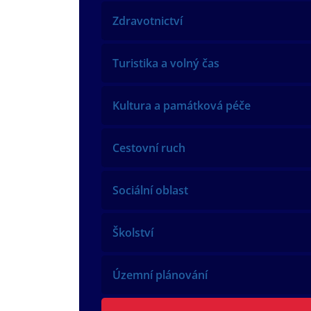
Zdravotnictví
Turistika a volný čas
Kultura a památková péče
Cestovní ruch
Sociální oblast
Školství
Územní plánování