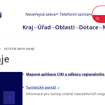
Neveřejná sekce
Telefonní seznam
Kraj
Úřad
Oblasti
Dotace
OSTATNÍ MAPY KRAJE
je
Mapové aplikace CIRI a odboru regionálního
Turistický portál
Informace pro turisty včetně interaktivních map