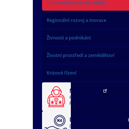
DTM a GIS (mapové služby)
Regionální rozvoj a inovace
Živnosti a podnikání
Životní prostředí a zemědělství
Krizové řízení
NežKlikneš
Rychlá pomoc
Jak ochránit dí
Řeším problém
Dotační portál kraje
Dotační oblasti
dotace v soci