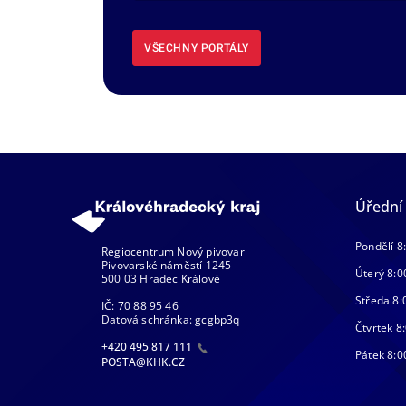
VŠECHNY PORTÁLY
Úřední
Pondělí 8
Regiocentrum Nový pivovar
Pivovarské náměstí 1245
Úterý 8:0
500 03 Hradec Králové
Středa 8:
IČ: 70 88 95 46
Datová schránka: gcgbp3q
Čtvrtek 8:
+420 495 817 111
Pátek 8:0
POSTA@KHK.CZ