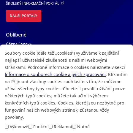
ŠKOLSKÝ INFORMAČNÍ PORTÁL
DALŠÍ PORTÁLY
Oblíbené
ÚŘEDNÍ DESKA
Soubory cookie (dále též „cookies“) využíváme k zajištění
TELEFONNÍ SEZNAM
nejlepší uživatelské zkušenosti s našimi webovými
LÉKAŘSKÁ POHOTOVOST
stránkami. Podrobné informace o cookies naleznete v sekci
VOLNÁ MÍSTA
Informace o souborech cookie a jejich zpracování
. Kliknutím
AKTUALITY
na Přijmout všechny cookies souhlasíte s tím, že můžeme
užívat všechny typy cookies. Chcete-li povolit užívání pouze
některých typů cookies, můžete tak učinit výběrem
konkrétních typů cookies. Cookies, které jsou nezbytné pro
fungování našich webových stránek, zůstanou vždy
Macron Software
2023 © Královéhradecký kraj • Vytvořeno v
povoleny.
RSS
Mapa stránek
Cookies
Prohlášení o přístupnosti
GDPR
•
•
•
•
Výkonové
Funkční
Reklamní
Nutné