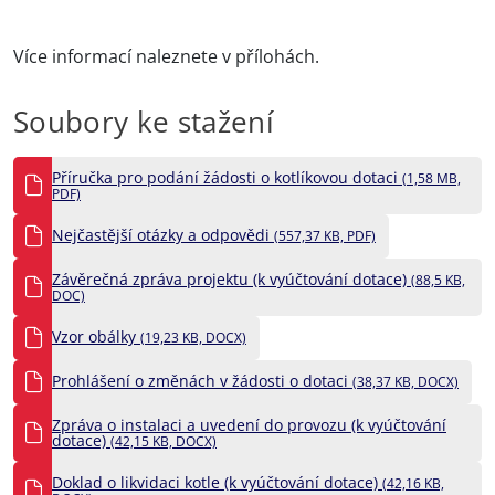
Více informací naleznete v přílohách.
Soubory ke stažení
Příručka pro podání žádosti o kotlíkovou dotaci
(1,58 MB,
PDF)
Nejčastější otázky a odpovědi
(557,37 KB, PDF)
Závěrečná zpráva projektu (k vyúčtování dotace)
(88,5 KB,
DOC)
Vzor obálky
(19,23 KB, DOCX)
Prohlášení o změnách v žádosti o dotaci
(38,37 KB, DOCX)
Zpráva o instalaci a uvedení do provozu (k vyúčtování
dotace)
(42,15 KB, DOCX)
Doklad o likvidaci kotle (k vyúčtování dotace)
(42,16 KB,