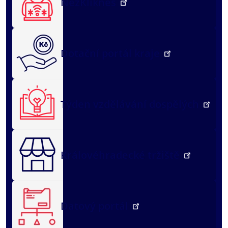
NežKlikneš
Dotační portál kraje
Týden vzdělávání dospělých
Královéhradecké tržiště
Datový portál