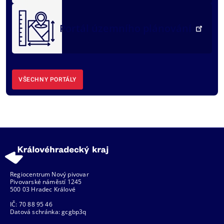
Portál územního plánování
VŠECHNY PORTÁLY
Regiocentrum Nový pivovar
Pivovarské náměstí 1245
500 03 Hradec Králové
IČ: 70 88 95 46
Datová schránka: gcgbp3q