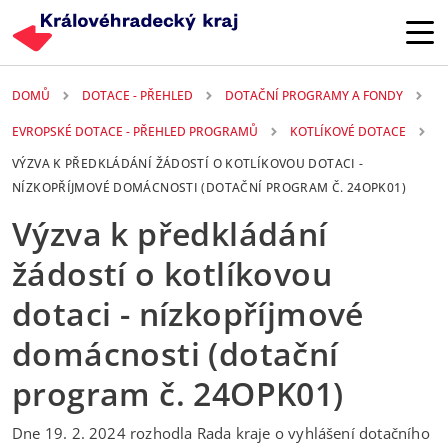
Přejít k hlavnímu obsahu
DOMŮ
DOTACE - PŘEHLED
DOTAČNÍ PROGRAMY A FONDY
EVROPSKÉ DOTACE - PŘEHLED PROGRAMŮ
KOTLÍKOVÉ DOTACE
VÝZVA K PŘEDKLÁDÁNÍ ŽÁDOSTÍ O KOTLÍKOVOU DOTACI -
NÍZKOPŘÍJMOVÉ DOMÁCNOSTI (DOTAČNÍ PROGRAM Č. 24OPK01)
Výzva k předkládání
žádostí o kotlíkovou
dotaci - nízkopříjmové
domácnosti (dotační
program č. 24OPK01)
Dne 19. 2. 2024 rozhodla Rada kraje o vyhlášení dotačního