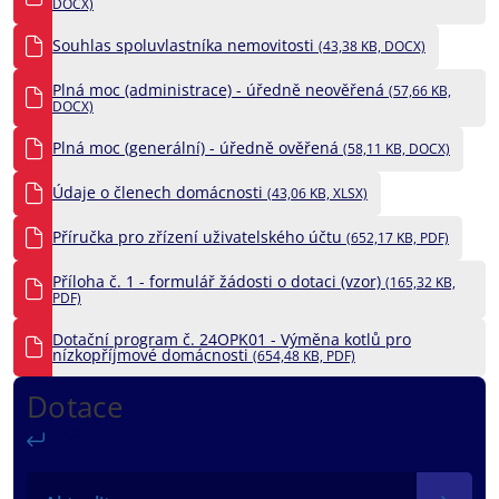
DOCX)
Souhlas spoluvlastníka nemovitosti
(43,38 KB, DOCX)
Plná moc (administrace) - úředně neověřená
(57,66 KB,
DOCX)
Plná moc (generální) - úředně ověřená
(58,11 KB, DOCX)
Údaje o členech domácnosti
(43,06 KB, XLSX)
Příručka pro zřízení uživatelského účtu
(652,17 KB, PDF)
Příloha č. 1 - formulář žádosti o dotaci (vzor)
(165,32 KB,
PDF)
Dotační program č. 24OPK01 - Výměna kotlů pro
nízkopříjmové domácnosti
(654,48 KB, PDF)
Dotace
Zpět