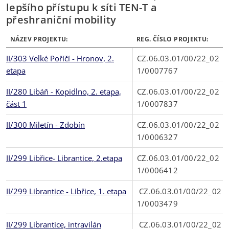
lepšího přístupu k síti TEN-T a
přeshraniční mobility
NÁZEV PROJEKTU:
REG. ČÍSLO PROJEKTU:
II/303 Velké Poříčí - Hronov, 2.
CZ.06.03.01/00/22_02
etapa
1/0007767
II/280 Libáň - Kopidlno, 2. etapa,
CZ.06.03.01/00/22_02
část 1
1/0007837
II/300 Miletín - Zdobín
CZ.06.03.01/00/22_02
1/0006327
II/299 Libřice- Librantice, 2.etapa
CZ.06.03.01/00/22_02
1/0006412
II/299 Librantice - Libřice, 1. etapa
CZ.06.03.01/00/22_02
1/0003479
II/299 Librantice, intravilán
CZ.06.03.01/00/22_02