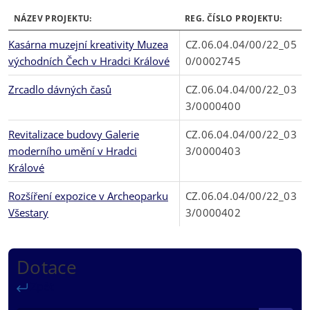
NÁZEV PROJEKTU:
REG. ČÍSLO PROJEKTU:
Kasárna muzejní kreativity Muzea
CZ.06.04.04/00/22_05
východních Čech v Hradci Králové
0/0002745
Zrcadlo dávných časů
CZ.06.04.04/00/22_03
3/0000400
Revitalizace budovy Galerie
CZ.06.04.04/00/22_03
moderního umění v Hradci
3/0000403
Králové
Rozšíření expozice v Archeoparku
CZ.06.04.04/00/22_03
Všestary
3/0000402
Dotace
Zpět