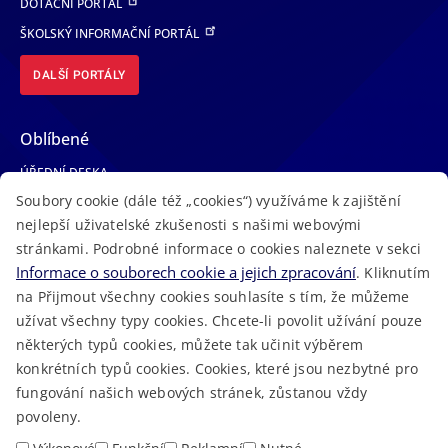
DOTAČNÍ PORTÁL
ŠKOLSKÝ INFORMAČNÍ PORTÁL
DALŠÍ PORTÁLY
Oblíbené
ÚŘEDNÍ DESKA
Soubory cookie (dále též „cookies“) využíváme k zajištění
TELEFONNÍ SEZNAM
nejlepší uživatelské zkušenosti s našimi webovými
LÉKAŘSKÁ POHOTOVOST
stránkami. Podrobné informace o cookies naleznete v sekci
VOLNÁ MÍSTA
Informace o souborech cookie a jejich zpracování
. Kliknutím
AKTUALITY
na Přijmout všechny cookies souhlasíte s tím, že můžeme
užívat všechny typy cookies. Chcete-li povolit užívání pouze
některých typů cookies, můžete tak učinit výběrem
konkrétních typů cookies. Cookies, které jsou nezbytné pro
fungování našich webových stránek, zůstanou vždy
Macron Software
2023 © Královéhradecký kraj • Vytvořeno v
povoleny.
RSS
Mapa stránek
Cookies
Prohlášení o přístupnosti
GDPR
•
•
•
•