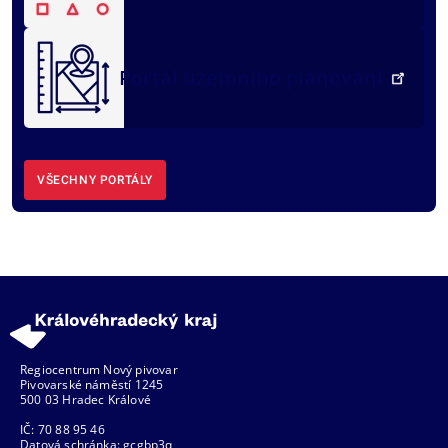
Portál územního plánování
VŠECHNY PORTÁLY
Regiocentrum Nový pivovar
Pivovarské náměstí 1245
500 03 Hradec Králové
IČ: 70 88 95 46
Datová schránka: gcgbp3q