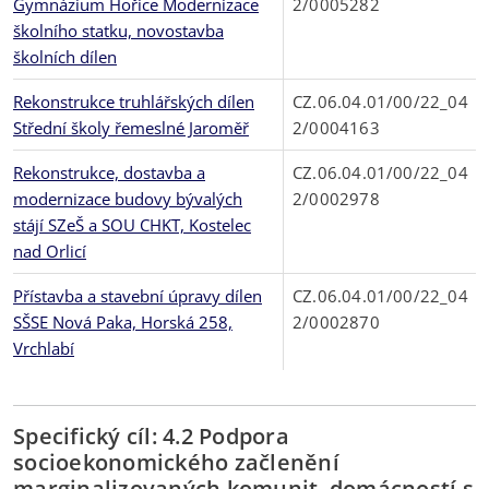
Gymnázium Hořice Modernizace
2/0005282
školního statku, novostavba
školních dílen
Rekonstrukce truhlářských dílen
CZ.06.04.01/00/22_04
Střední školy řemeslné Jaroměř
2/0004163
Rekonstrukce, dostavba a
CZ.06.04.01/00/22_04
modernizace budovy bývalých
2/0002978
stájí SZeŠ a SOU CHKT, Kostelec
nad Orlicí
Přístavba a stavební úpravy dílen
CZ.06.04.01/00/22_04
SŠSE Nová Paka, Horská 258,
2/0002870
Vrchlabí
Specifický cíl: 4.2 Podpora
socioekonomického začlenění
marginalizovaných komunit, domácností s