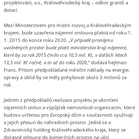
projektování, a.s., Královéhradecký kraj – odbor grantů a
dotací.
Mezi Ministerstvem pro místní rozvoj a Královéhradeckým
krajem, bude uzavřena nájemní smlouva platná od roku 1.
1. 2015 do konce roku 2020. „
V případě pronájmu
uvolněných prostor bude platit ministerstvo kraji nájemné,
které by za rok 2015 činilo cca 10,5 mil. Kč, v dalších letech
13,5 mil. Kč ročně, a to až do roku 2020,
“ dodává hejtman
Franc. Přitom předpokládané měsíční náklady na energie,
opravy a úklid by se měly pohybovat okolo 3 milionů za
rok.
Jedním z předpokladů realizace projektu je ukončení
nájemních smluv a výpůjček nemovitostí organizacím, které
budovu určenou pro Evropský dům v současnosti využívají
a jejich přesun do náhradních prostor. Jedná se o
Zdravotnický holding Královéhradeckého kraje, který se
dočasně přesune do komerčních prostor na ulici