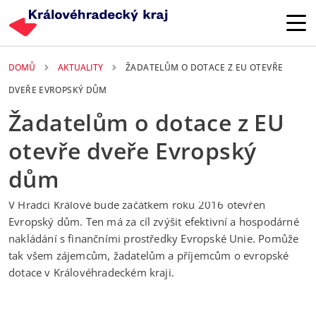
Přejít k hlavnímu obsahu
DOMŮ
AKTUALITY
ŽADATELŮM O DOTACE Z EU OTEVŘE
DVEŘE EVROPSKÝ DŮM
Žadatelům o dotace z EU
otevře dveře Evropský
dům
21. 10. 2014
V Hradci Králové bude začátkem roku 2016 otevřen
Evropský dům. Ten má za cíl zvýšit efektivní a hospodárné
nakládání s finančními prostředky Evropské Unie. Pomůže
tak všem zájemcům, žadatelům a příjemcům o evropské
dotace v Královéhradeckém kraji.