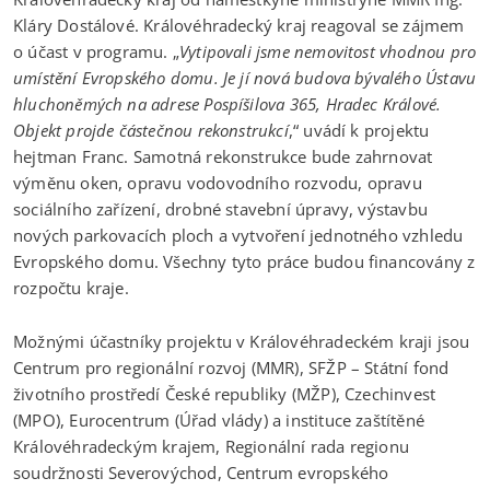
Kláry Dostálové. Královéhradecký kraj reagoval se zájmem
o účast v programu. „
Vytipovali jsme nemovitost vhodnou pro
umístění Evropského domu. Je jí nová budova bývalého Ústavu
hluchoněmých na adrese Pospíšilova 365, Hradec Králové.
Objekt projde částečnou rekonstrukcí
,“ uvádí k projektu
hejtman Franc. Samotná rekonstrukce bude zahrnovat
výměnu oken, opravu vodovodního rozvodu, opravu
sociálního zařízení, drobné stavební úpravy, výstavbu
nových parkovacích ploch a vytvoření jednotného vzhledu
Evropského domu. Všechny tyto práce budou financovány z
rozpočtu kraje.
Možnými účastníky projektu v Královéhradeckém kraji jsou
Centrum pro regionální rozvoj (MMR), SFŽP – Státní fond
životního prostředí České republiky (MŽP), Czechinvest
(MPO), Eurocentrum (Úřad vlády) a instituce zaštítěné
Královéhradeckým krajem, Regionální rada regionu
soudržnosti Severovýchod, Centrum evropského