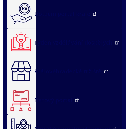
Dotační portál kraje
Týden vzdělávání dospělých
Královéhradecké tržiště
Datový portál
Portál územního plánování