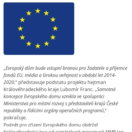
„
Evropský dům bude vstupní branou pro žadatele a příjemce
fondů EU, média a širokou veřejnost v období let 2014-
2020,
“ představuje podstatu projektu hejtman
Královéhradeckého kraje Lubomír Franc. „
Samotná
koncepce Evropského domu vznikla ve spolupráci
Ministerstva pro místní rozvoj s představiteli krajů České
republiky a řídícími orgány operačních programů
,“
pokračuje.
Podnět pro zřízení Evropského domu obdržel
Královéhradecký kraj od náměstkyně ministryně MMR Ing.