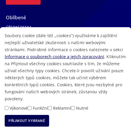
Oblíbené
ÚŘEDNÍ DESKA
Soubory cookie (dále též „cookies“) využíváme k zajištění
TELEFONNÍ SEZNAM
nejlepší uživatelské zkušenosti s našimi webovými
LÉKAŘSKÁ POHOTOVOST
stránkami. Podrobné informace o cookies naleznete v sekci
VOLNÁ MÍSTA
Informace o souborech cookie a jejich zpracování
. Kliknutím
AKTUALITY
na Přijmout všechny cookies souhlasíte s tím, že můžeme
užívat všechny typy cookies. Chcete-li povolit užívání pouze
některých typů cookies, můžete tak učinit výběrem
konkrétních typů cookies. Cookies, které jsou nezbytné pro
fungování našich webových stránek, zůstanou vždy
Macron Software
2023 © Královéhradecký kraj • Vytvořeno v
povoleny.
RSS
Mapa stránek
Cookies
Prohlášení o přístupnosti
GDPR
•
•
•
•
Výkonové
Funkční
Reklamní
Nutné
PŘIJMOUT VYBRANÉ