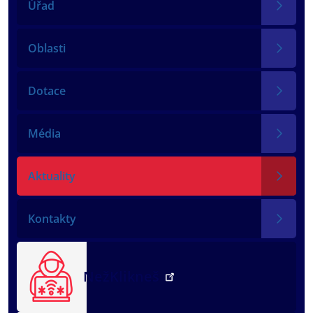
Úřad
Oblasti
Dotace
Média
Aktuality
Kontakty
NežKlikneš