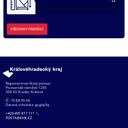
VŠECHNY PORTÁLY
Regiocentrum Nový pivovar
Pivovarské náměstí 1245
500 03 Hradec Králové
IČ: 70 88 95 46
Datová schránka: gcgbp3q
+420 495 817 111
POSTA@KHK.CZ